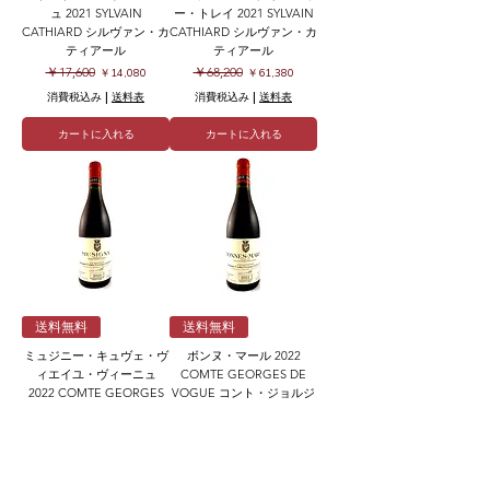
ュ 2021 SYLVAIN
ー・トレイ 2021 SYLVAIN
CATHIARD シルヴァン・カ
CATHIARD シルヴァン・カ
ティアール
ティアール
通常価格
セール価格
通常価格
セール価格
￥17,600
￥68,200
￥14,080
￥61,380
消費税込み
|
送料表
消費税込み
|
送料表
カートに入れる
カートに入れる
送料無料
送料無料
ミュジニー・キュヴェ・ヴ
ボンヌ・マール 2022
ィエイユ・ヴィーニュ
COMTE GEORGES DE
2022 COMTE GEORGES
VOGUE コント・ジョルジ
DE VOGUE コント・ジョ
ュ・ド・ヴォギュエ
ルジュ・ド・ヴォギュエ
通常価格
セール価格
￥220,000
￥198,000
通常価格
セール価格
￥288,200
￥259,380
消費税込み
|
送料表
消費税込み
|
送料表