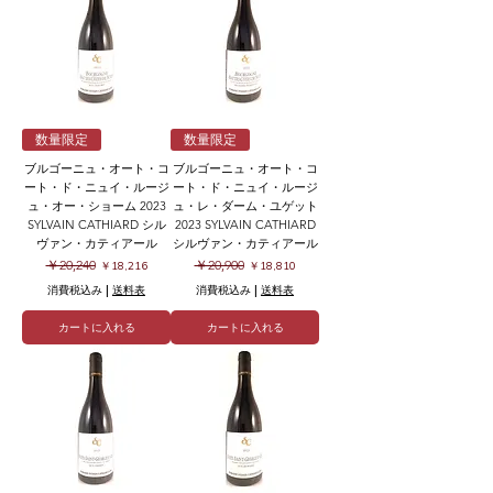
数量限定
数量限定
ブルゴーニュ・オート・コ
ブルゴーニュ・オート・コ
ート・ド・ニュイ・ルージ
ート・ド・ニュイ・ルージ
ュ・オー・ショーム 2023
ュ・レ・ダーム・ユゲット
SYLVAIN CATHIARD シル
2023 SYLVAIN CATHIARD
ヴァン・カティアール
シルヴァン・カティアール
通常価格
セール価格
通常価格
セール価格
￥20,240
￥20,900
￥18,216
￥18,810
消費税込み
|
送料表
消費税込み
|
送料表
カートに入れる
カートに入れる