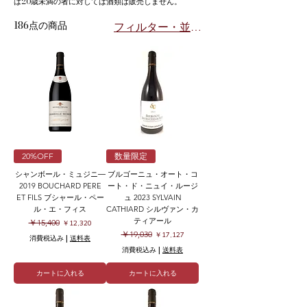
は20歳未満の者に対しては酒類は販売しません。
186点の商品
フィルター・並び替え
20%OFF
数量限定
シャンボール・ミュジニ―
ブルゴーニュ・オート・コ
2019 BOUCHARD PERE
ート・ド・ニュイ・ルージ
ET FILS ブシャール・ペー
ュ 2023 SYLVAIN
ル・エ・フィス
CATHIARD シルヴァン・カ
ティアール
通常価格
セール価格
￥15,400
￥12,320
通常価格
セール価格
￥19,030
￥17,127
消費税込み
|
送料表
消費税込み
|
送料表
カートに入れる
カートに入れる