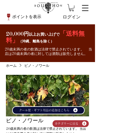
ログイン
ポイントを表示
「送料無
20,000円
以上お買い上げで
料」
（沖縄、離島を除く）
20歳未満の者の飲酒は法律で禁止されています。 当
店は20歳未満の者に対しては酒類は販売しません。
ホーム
ピノ・ノワール
クール便・ギフト用品の追加はこちら
ピノ・ノワール
カテゴリーに戻る
20歳未満の者の飲酒は法律で禁止されています。 当店