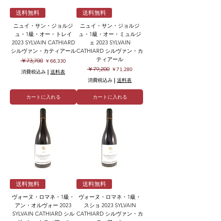
送料無料
送料無料
ニュイ・サン・ジョルジ
ニュイ・サン・ジョルジ
ュ・1級・オー・トレイ
ュ・1級・オー・ミュルジ
2023 SYLVAIN CATHIARD
ェ 2023 SYLVAIN
シルヴァン・カティアール
CATHIARD シルヴァン・カ
ティアール
通常価格
セール価格
￥73,700
￥66,330
通常価格
セール価格
￥79,200
￥71,280
消費税込み
|
送料表
消費税込み
|
送料表
カートに入れる
カートに入れる
送料無料
送料無料
ヴォーヌ・ロマネ・1級・
ヴォーヌ・ロマネ・1級・
アン・オルヴォー 2023
スショ 2023 SYLVAIN
SYLVAIN CATHIARD シル
CATHIARD シルヴァン・カ