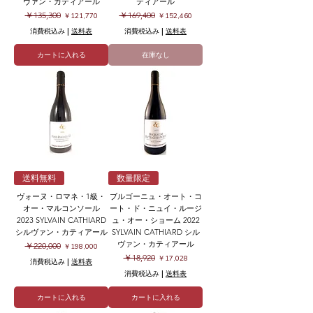
ヴァン・カティアール
ティアール
通常価格
セール価格
通常価格
セール価格
￥135,300
￥169,400
￥121,770
￥152,460
消費税込み
|
送料表
消費税込み
|
送料表
カートに入れる
在庫なし
送料無料
数量限定
ヴォーヌ・ロマネ・1級・
ブルゴーニュ・オート・コ
オー・マルコンソール
ート・ド・ニュイ・ルージ
2023 SYLVAIN CATHIARD
ュ・オー・ショーム 2022
シルヴァン・カティアール
SYLVAIN CATHIARD シル
ヴァン・カティアール
通常価格
セール価格
￥220,000
￥198,000
通常価格
セール価格
￥18,920
￥17,028
消費税込み
|
送料表
消費税込み
|
送料表
カートに入れる
カートに入れる