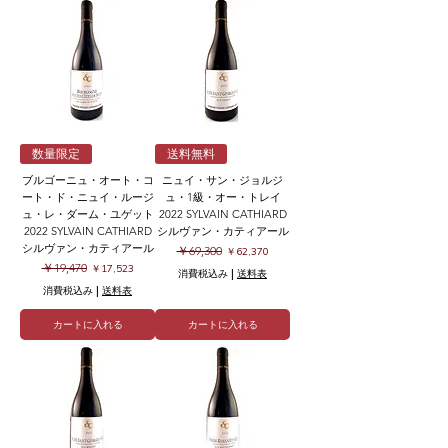
数量限定
送料無料
ブルゴーニュ・オート・コ
ニュイ・サン・ジョルジ
ート・ド・ニュイ・ルージ
ュ・1級・オー・トレイ
ュ・レ・ダーム・ユゲット
2022 SYLVAIN CATHIARD
2022 SYLVAIN CATHIARD
シルヴァン・カティアール
シルヴァン・カティアール
通常価格
セール価格
￥69,300
￥62,370
通常価格
セール価格
￥19,470
￥17,523
消費税込み
|
送料表
消費税込み
|
送料表
カートに入れる
カートに入れる