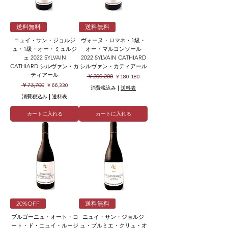
送料無料
送料無料
ニュイ・サン・ジョルジ
ヴォーヌ・ロマネ・1級・
ュ・1級・オー・ミュルジ
オー・マルコンソール
ェ 2022 SYLVAIN
2022 SYLVAIN CATHIARD
CATHIARD シルヴァン・カ
シルヴァン・カティアール
ティアール
通常価格
セール価格
￥200,200
￥180,180
通常価格
セール価格
￥73,700
￥66,330
消費税込み
|
送料表
消費税込み
|
送料表
カートに入れる
カートに入れる
20%OFF
送料無料
ブルゴーニュ・オート・コ
ニュイ・サン・ジョルジ
ート・ド・ニュイ・ルージ
ュ・プルミエ・クリュ・オ