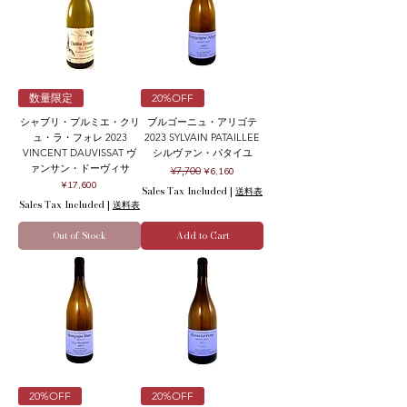
数量限定
20%OFF
シャブリ・プルミエ・クリ
ブルゴーニュ・アリゴテ
ュ・ラ・フォレ 2023
2023 SYLVAIN PATAILLEE
VINCENT DAUVISSAT ヴ
シルヴァン・パタイユ
ァンサン・ドーヴィサ
Regular Price
Sale Price
¥7,700
¥6,160
Price
¥17,600
Sales Tax Included
|
送料表
Sales Tax Included
|
送料表
Out of Stock
Add to Cart
20%OFF
20%OFF