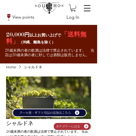
Log In
View points
「送料無
20,000円
以上お買い上げで
料」
（沖縄、離島を除く）
20歳未満の者の飲酒は法律で禁止されています。 当
店は20歳未満の者に対しては酒類は販売しません。
Home
シャルドネ
クール便・ギフト用品の追加はこちら
シャルドネ
カテゴリーに戻る
20歳未満の者の飲酒は法律で禁止されています。 当店