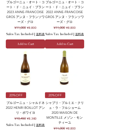
ブルゴーニュ・オート・コ
ブルゴーニュ・オート・コ
ート・ド・ニュイ・ブラン
ート・ド・ニュイ・ブラン
2023 ANNE-FRANCOISE
2022 ANNE-FRANCOISE
GROS アンヌ・フランソワ
GROS アンヌ・フランソワ
ーズ・グロ
ーズ・グロ
Regular Price
Sale Price
Regular Price
Sale Price
¥11,000
¥11,000
¥8,800
¥8,800
Sales Tax Included
|
送料表
Sales Tax Included
|
送料表
Add to Cart
Add to Cart
20%OFF
20%OFF
ブルゴーニュ・シャルドネ
シャブリ・プルミエ・クリ
2022 HENRI BOILLOT アン
ュ・ラ・フルショーム
リ・ボワイヨ
2020 MAISON DE
MONTILLE メゾン・モン
Regular Price
Sale Price
¥10,450
¥8,360
ティーユ
Sales Tax Included
|
送料表
Regular Price
Sale Price
¥11,000
¥8,800