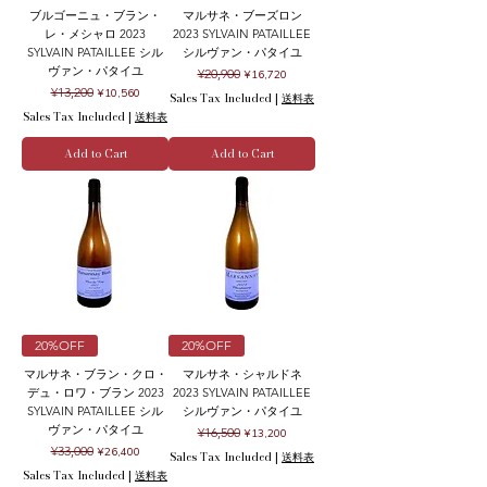
ブルゴーニュ・ブラン・
マルサネ・ブーズロン
レ・メシャロ 2023
2023 SYLVAIN PATAILLEE
SYLVAIN PATAILLEE シル
シルヴァン・パタイユ
ヴァン・パタイユ
Regular Price
Sale Price
¥20,900
¥16,720
Regular Price
Sale Price
¥13,200
¥10,560
Sales Tax Included
|
送料表
Sales Tax Included
|
送料表
Add to Cart
Add to Cart
20%OFF
20%OFF
マルサネ・ブラン・クロ・
マルサネ・シャルドネ
デュ・ロワ・ブラン 2023
2023 SYLVAIN PATAILLEE
SYLVAIN PATAILLEE シル
シルヴァン・パタイユ
ヴァン・パタイユ
Regular Price
Sale Price
¥16,500
¥13,200
Regular Price
Sale Price
¥33,000
¥26,400
Sales Tax Included
|
送料表
Sales Tax Included
|
送料表