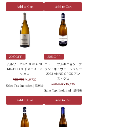
Add to Cart
Add to Cart
20%OFF
20%OFF
ムルソー 2022 DOMAINE
コトー・ブルギニョン・ブ
MICHELOT ドメーヌ・ミ
ラン・キュヴェ・ジュリー
シェロ
2023 ANNE GROS アン
ヌ・グロ
Regular Price
Sale Price
¥20,900
¥16,720
Regular Price
Sale Price
¥12,650
¥10,120
Sales Tax Included
|
送料表
Sales Tax Included
|
送料表
Add to Cart
Add to Cart