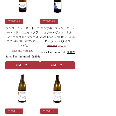
20%OFF
20%OFF
ブルゴーニュ・オート・コ
マルサネ・ブラン・エ・シ
ート・ド・ニュイ・ブラ
ュゾー・ヴァン・ミル
ン・キュヴェ・マリーヌ
2023 LAURENT PATAILLEE
2023 ANNE GROS アン
ローラン・パタイユ
ヌ・グロ
Regular Price
Sale Price
¥25,300
¥20,240
Regular Price
Sale Price
¥12,650
¥10,120
Sales Tax Included
|
送料表
Sales Tax Included
|
送料表
Add to Cart
Add to Cart
20%OFF
20%OFF