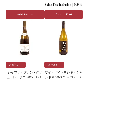
Sales Tax Included
|
送料表
Add to Cart
Add to Cart
20%OFF
20%OFF
シャブリ・グラン・クリ
ワイ・バイ・ヨシキ・シャ
ュ・レ・クロ 2022 LOUIS
ルドネ 2024 Y BY YOSHIKI
MOREAU ルイ・モロー
Regular Price
Sale Price
¥7,150
¥5,720
Regular Price
Sale Price
¥20,900
¥16,720
Sales Tax Included
|
送料表
Sales Tax Included
|
送料表
Add to Cart
Add to Cart