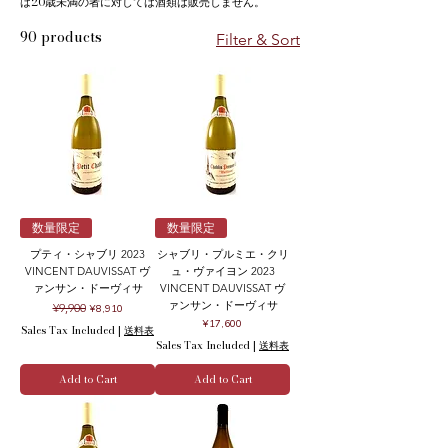
は20歳未満の者に対しては酒類は販売しません。
90 products
Filter & Sort
数量限定
数量限定
プティ・シャブリ 2023
シャブリ・プルミエ・クリ
VINCENT DAUVISSAT ヴ
ュ・ヴァイヨン 2023
ァンサン・ドーヴィサ
VINCENT DAUVISSAT ヴ
ァンサン・ドーヴィサ
Regular Price
Sale Price
¥9,900
¥8,910
Price
¥17,600
Sales Tax Included
|
送料表
Sales Tax Included
|
送料表
Add to Cart
Add to Cart