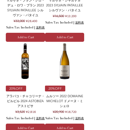
マルサネ・ブラン・クロ・
マルサネ・シャルドネ
デュ・ロワ・ブラン 2023
2023 SYLVAIN PATAILLEE
SYLVAIN PATAILLEE シル
シルヴァン・パタイユ
ヴァン・パタイユ
Regular Price
Sale Price
¥16,500
¥13,200
Regular Price
Sale Price
¥33,000
¥26,400
Sales Tax Included
|
送料表
Sales Tax Included
|
送料表
Add to Cart
Add to Cart
20%OFF
20%OFF
アラバコ・チャコリーナ・
ムルソー 2022 DOMAINE
ピルピル 2024 ASTOBIZA
MICHELOT ドメーヌ・ミ
アストビサ
シェロ
Regular Price
Sale Price
Regular Price
Sale Price
¥3,520
¥20,900
¥2,816
¥16,720
Sales Tax Included
|
送料表
Sales Tax Included
|
送料表
Add to Cart
Add to Cart