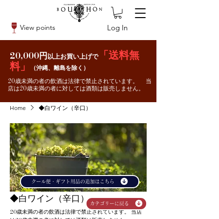
Log In
View points
「送料無
20,000円
以上お買い上げで
料」
（沖縄、離島を除く）
20歳未満の者の飲酒は法律で禁止されています。 当
店は20歳未満の者に対しては酒類は販売しません。
Home
◆白ワイン（辛口）
クール便・ギフト用品の追加はこちら
◆白ワイン（辛口）
カテゴリーに戻る
20歳未満の者の飲酒は法律で禁止されています。 当店