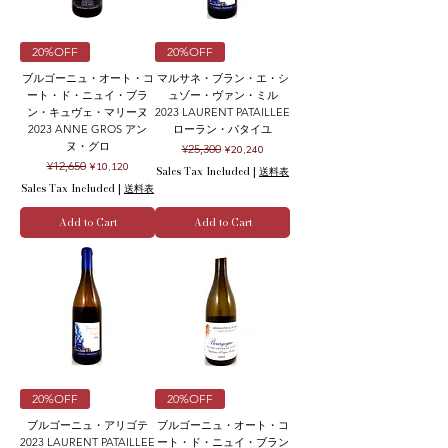
20%OFF
20%OFF
ブルゴーニュ・オート・コ
マルサネ・ブラン・エ・シ
ート・ド・ニュイ・ブラ
ュゾー・ヴァン・ミル
ン・キュヴェ・マリーヌ
2023 LAURENT PATAILLEE
2023 ANNE GROS アン
ローラン・パタイユ
ヌ・グロ
Regular Price
Sale Price
¥25,300
¥20,240
Regular Price
Sale Price
¥12,650
¥10,120
Sales Tax Included
|
送料表
Sales Tax Included
|
送料表
Add to Cart
Add to Cart
20%OFF
20%OFF
ブルゴーニュ・アリゴテ
ブルゴーニュ・オート・コ
2023 LAURENT PATAILLEE
ート・ド・ニュイ・ブラン