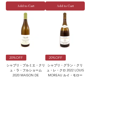
Add to Cart
Add to Cart
20%OFF
20%OFF
シャブリ・プルミエ・クリ
シャブリ・グラン・クリ
ュ・ラ・フルショーム
ュ・レ・クロ 2022 LOUIS
2020 MAISON DE
MOREAU ルイ・モロー
MONTILLE メゾン・モン
Regular Price
Sale Price
¥20,900
¥16,720
ティーユ
Sales Tax Included
|
送料表
Regular Price
Sale Price
¥11,000
¥8,800
Sales Tax Included
|
送料表
Add to Cart
Add to Cart