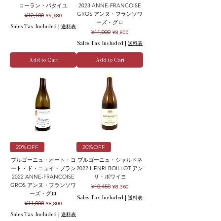
ローラン・パタイユ
2023 ANNE-FRANCOISE
GROS アンヌ・フランソワ
Regular Price
Sale Price
¥12,100
¥9,680
ーズ・グロ
Sales Tax Included
|
送料表
Regular Price
Sale Price
¥11,000
¥8,800
Sales Tax Included
|
送料表
Add to Cart
Add to Cart
20%OFF
20%OFF
ブルゴーニュ・オート・コ
ブルゴーニュ・シャルドネ
ート・ド・ニュイ・ブラン
2022 HENRI BOILLOT アン
2022 ANNE-FRANCOISE
リ・ボワイヨ
GROS アンヌ・フランソワ
Regular Price
Sale Price
¥10,450
¥8,360
ーズ・グロ
Sales Tax Included
|
送料表
Regular Price
Sale Price
¥11,000
¥8,800
Sales Tax Included
|
送料表