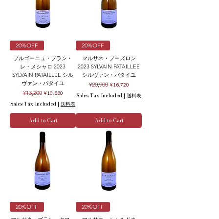
20%OFF
20%OFF
ブルゴーニュ・ブラン・
マルサネ・ブーズロン
レ・メシャロ 2023
2023 SYLVAIN PATAILLEE
SYLVAIN PATAILLEE シル
シルヴァン・パタイユ
ヴァン・パタイユ
Regular Price
Sale Price
¥20,900
¥16,720
Regular Price
Sale Price
¥13,200
¥10,560
Sales Tax Included
|
送料表
Sales Tax Included
|
送料表
Add to Cart
Add to Cart
20%OFF
20%OFF