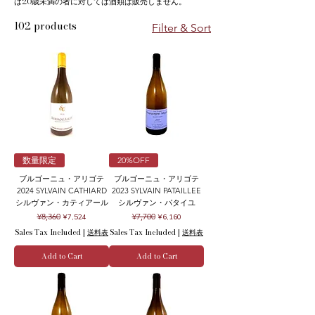
は20歳未満の者に対しては酒類は販売しません。
102 products
Filter & Sort
数量限定
20%OFF
ブルゴーニュ・アリゴテ
ブルゴーニュ・アリゴテ
2024 SYLVAIN CATHIARD
2023 SYLVAIN PATAILLEE
シルヴァン・カティアール
シルヴァン・パタイユ
Regular Price
Sale Price
Regular Price
Sale Price
¥8,360
¥7,700
¥7,524
¥6,160
Sales Tax Included
|
送料表
Sales Tax Included
|
送料表
Add to Cart
Add to Cart