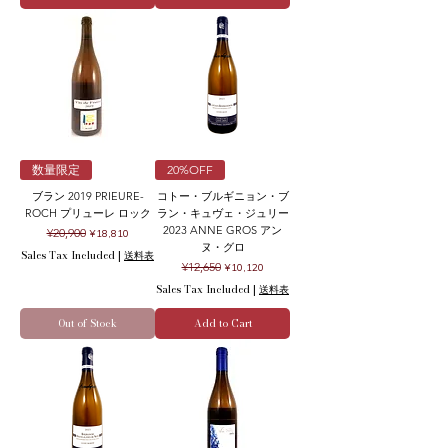
数量限定
20%OFF
ブラン 2019 PRIEURE-
コトー・ブルギニョン・ブ
ROCH プリューレ ロック
ラン・キュヴェ・ジュリー
2023 ANNE GROS アン
Regular Price
Sale Price
¥20,900
¥18,810
ヌ・グロ
Sales Tax Included
|
送料表
Regular Price
Sale Price
¥12,650
¥10,120
Sales Tax Included
|
送料表
Out of Stock
Add to Cart