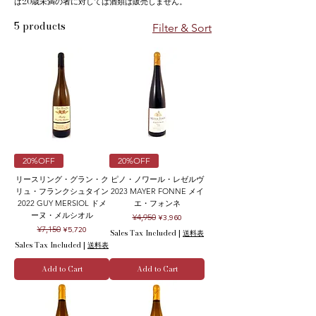
は20歳未満の者に対しては酒類は販売しません。
5 products
Filter & Sort
20%OFF
20%OFF
リースリング・グラン・ク
ピノ・ノワール・レゼルヴ
リュ・フランクシュタイン
2023 MAYER FONNE メイ
2022 GUY MERSIOL ドメ
エ・フォンネ
ーヌ・メルシオル
Regular Price
Sale Price
¥4,950
¥3,960
Regular Price
Sale Price
¥7,150
¥5,720
Sales Tax Included
|
送料表
Sales Tax Included
|
送料表
Add to Cart
Add to Cart