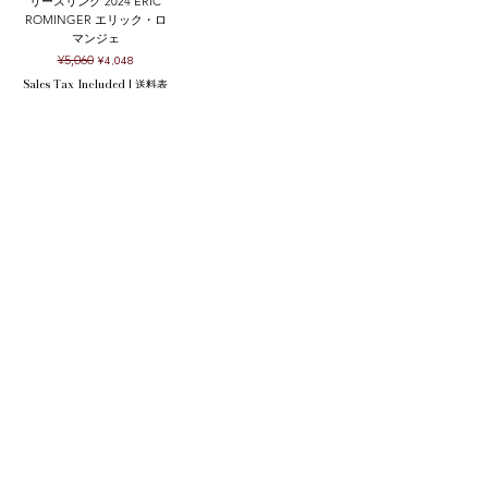
リースリング 2024 ERIC
ROMINGER エリック・ロ
マンジェ
Regular Price
Sale Price
¥5,060
¥4,048
Sales Tax Included
|
送料表
Add to Cart
クール便の追加はこちら Refrigerated delivery
お問い合わせ
オフィシャル
​OFFICIAL SNS