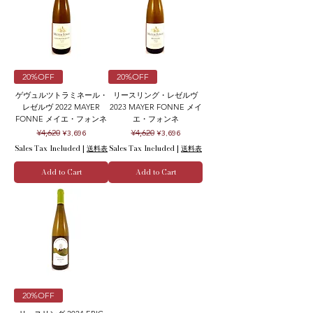
20%OFF
20%OFF
ゲヴュルツトラミネール・
リースリング・レゼルヴ
レゼルヴ 2022 MAYER
2023 MAYER FONNE メイ
FONNE メイエ・フォンネ
エ・フォンネ
Regular Price
Sale Price
Regular Price
Sale Price
¥4,620
¥4,620
¥3,696
¥3,696
Sales Tax Included
|
送料表
Sales Tax Included
|
送料表
Add to Cart
Add to Cart
20%OFF