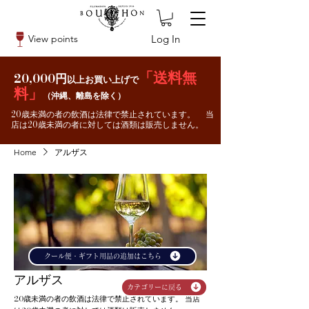
Log In
View points
「送料無
20,000円
以上お買い上げで
料」
（沖縄、離島を除く）
20歳未満の者の飲酒は法律で禁止されています。 当
店は20歳未満の者に対しては酒類は販売しません。
Home
アルザス
クール便・ギフト用品の追加はこちら
アルザス
カテゴリーに戻る
20歳未満の者の飲酒は法律で禁止されています。 当店