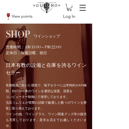
Log In
View points
SHOP
ワイン
ショッ
プ
営業時間：AM 11:00～PM 22:00
定休日：毎週日曜、祝日
日本有数の設備と在庫を誇るワイン
セラー
長期熟成に向いた環境で、地下セラーには常時約3,000種
類、約17,000本のワインを適切な温度、湿度を
コンピューター制御にて保管しております。
当店ソムリエが実際の試飲で厳選した数々のワインを豊
富に取り揃えております。
ワインの他、ワイングラス、ワイン関連グッズ等の販売
も充実しております。是非お店までお越しくださいま
せ。