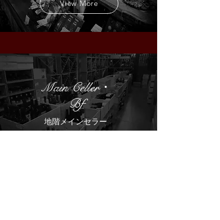
View More
Main Celler・
Bf
地階メインセラー
View More