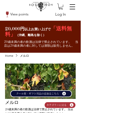
Log In
View points
「送料無
20,000円
以上お買い上げで
料」
（沖縄、離島を除く）
20歳未満の者の飲酒は法律で禁止されています。 当
店は20歳未満の者に対しては酒類は販売しません。
Home
メルロ
クール便・ギフト用品の追加はこちら
メルロ
カテゴリーに戻る
20歳未満の者の飲酒は法律で禁止されています。 当店