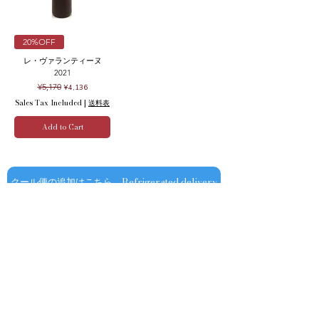
20%OFF
レ・ヴァランティーヌ
2021
Regular Price
Sale Price
¥5,170
¥4,136
Sales Tax Included
|
送料表
Add to Cart
クール便の追加はこちら Refrigerated delivery