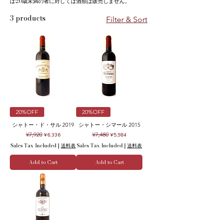
は20歳未満の者に対しては酒類は販売しません。
3 products
Filter & Sort
20%OFF
20%OFF
シャトー・ド・サル 2019
シャトー・シマール 2015
Regular Price
Sale Price
Regular Price
Sale Price
¥7,920
¥7,480
¥6,336
¥5,984
Sales Tax Included
|
送料表
Sales Tax Included
|
送料表
Add to Cart
Add to Cart