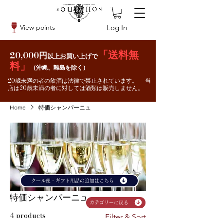
Log In
View points
「送料無
20,000円
以上お買い上げで
料」
（沖縄、離島を除く）
20歳未満の者の飲酒は法律で禁止されています。 当
店は20歳未満の者に対しては酒類は販売しません。
Home
特価シャンパーニュ
クール便・ギフト用品の追加はこちら
特価シャンパーニュ
カテゴリーに戻る
4 products
Filter & Sort