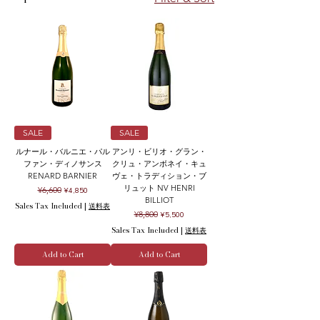
SALE
SALE
ルナール・バルニエ・パル
アンリ・ビリオ・グラン・
ファン・ディノサンス
クリュ・アンボネイ・キュ
RENARD BARNIER
ヴェ・トラディション・ブ
リュット NV HENRI
Regular Price
Sale Price
¥6,600
¥4,850
BILLIOT
Sales Tax Included
|
送料表
Regular Price
Sale Price
¥8,800
¥5,500
Sales Tax Included
|
送料表
Add to Cart
Add to Cart