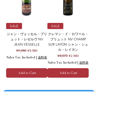
SALE
SALE
ジャン・ヴェッセル・ブリ
クレマン・ド・ロワール・
ュット・レゼルヴ NV
ブリュット NV CHAMP
JEAN VESSELLE
SUR LAYON シャン・シュ
ル・レイヨン
Regular Price
Sale Price
¥9,350
¥5,580
Regular Price
Sale Price
¥4,070
¥2,980
Sales Tax Included
|
送料表
Sales Tax Included
|
送料表
Add to Cart
Add to Cart
クール便の追加はこちら Refrigerated delivery