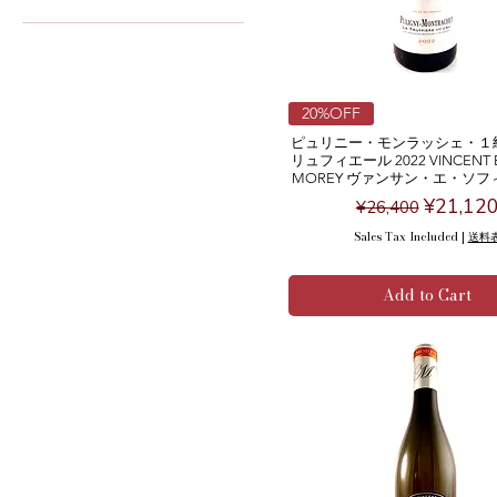
◆赤ワイン
◆白ワイン（辛口）
20%OFF
ピュリニー・モンラッシェ・１
リュフィエール 2022 VINCENT E
MOREY ヴァンサン・エ・ソ
Regular Price
Sale Pri
¥21,12
¥26,400
Sales Tax Included
|
送料
Add to Cart