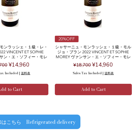
20%OFF
モンラッシェ・１級・レ・
シャサーニュ・モンラッシェ・１級・モル
2 VINCENT ET SOPHIE
ジョ・ブラン 2022 VINCENT ET SOPHIE
ァンサン・エ・ソフィー・モレ
MOREY ヴァンサン・エ・ソフィー・モレ
ular Price
Sale Price
Regular Price
Sale Price
¥14,960
¥14,960
700
¥18,700
Tax Included
|
送料表
Sales Tax Included
|
送料表
dd to Cart
Add to Cart
ら Refrigerated delivery