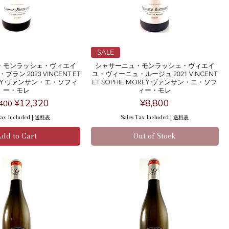
SALE
・モンラッシェ・ヴィエイ
シャサーニュ・モンラッシェ・ヴィエイ
ン 2023 VINCENT ET
ユ・ヴィーニュ・ルージュ 2021 VINCENT
OREY ヴァンサン・エ・ソフィ
ET SOPHIE MOREY ヴァンサン・エ・ソフ
ー・モレ
ィー・モレ
ular Price
Sale Price
Price
¥12,320
¥8,800
400
Tax Included
|
送料表
Sales Tax Included
|
送料表
dd to Cart
Out of Stock