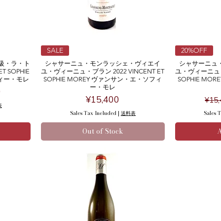
SALE
20%OFF
級・ラ・ト
シャサーニュ・モンラッシェ・ヴィエイ
シャサーニュ
T SOPHIE
ユ・ヴィーニュ・ブラン 2022 VINCENT ET
ユ・ヴィーニュ・ブラ
フィー・モレ
SOPHIE MOREY ヴァンサン・エ・ソフィ
SOPHIE M
ー・モレ
ce
0
Price
Reg
¥15,400
¥15,
表
Sales Tax Included
|
送料表
Sales 
Out of Stock
A