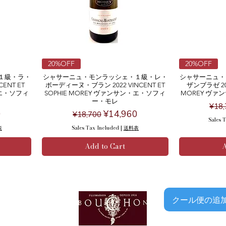
20%OFF
20%OFF
１級・ラ・
シャサーニュ・モンラッシェ・１級・レ・
シャサーニュ・
ENT ET
ボーディーヌ・ブラン 2022 VINCENT ET
ザンブラゼ 202
・エ・ソフィ
SOPHIE MOREY ヴァンサン・エ・ソフィ
MOREY ヴ
ー・モレ
Reg
¥18,
ce
Regular Price
Sale Price
0
¥14,960
¥18,700
Sales 
表
Sales Tax Included
|
送料表
Add to Cart
A
クール便の追加はこち