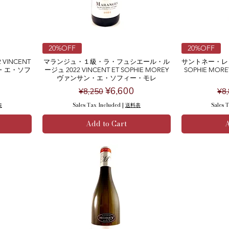
20%OFF
20%OFF
VINCENT
マランジュ・１級・ラ・フュシエール・ル
サントネー・レ・ザッ
サン・エ・ソフ
ージュ 2022 VINCENT ET SOPHIE MOREY
SOPHIE M
ヴァンサン・エ・ソフィー・モレ
ce
Regular Price
Sale Price
Re
¥6,600
¥8,250
¥8
表
Sales Tax Included
|
送料表
Sales 
Add to Cart
A