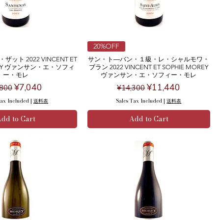
20%OFF
ト 2022 VINCENT ET
サン・ト―バン・１級・レ・シャルモワ・
OREY ヴァンサン・エ・ソフィ
ブラン 2022 VINCENT ET SOPHIE MOREY
ー・モレ
ヴァンサン・エ・ソフィー・モレ
gular Price
Sale Price
Regular Price
Sale Price
¥7,040
¥11,440
,800
¥14,300
Tax Included
|
送料表
Sales Tax Included
|
送料表
dd to Cart
Add to Cart