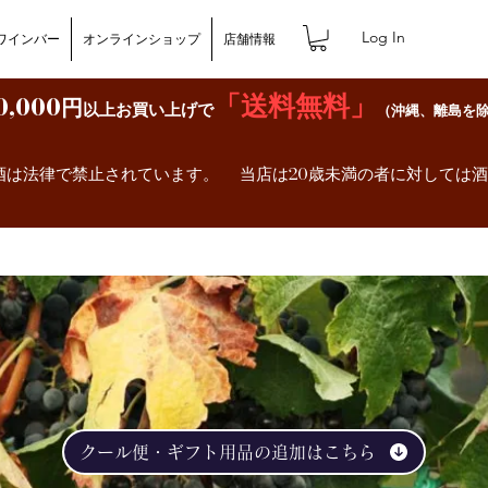
Log In
ワインバー
オンラインショップ
店舗情報
「送料無料」
0,000円
以上お買い上げで
（沖縄、離島を
）
酒は法律で禁止されています。 当店は20歳未満の者に対しては
クール便・ギフト用品の追加はこちら