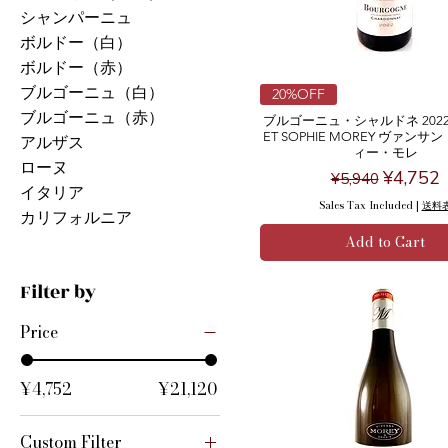
シャンパーニュ
ボルドー（白）
ボルドー（赤）
ブルゴーニュ（白）
20%OFF
ブルゴーニュ（赤）
ブルゴーニュ・シャルドネ 2022 
ET SOPHIE MOREY ヴァン
アルザス
ィー・モレ
ローヌ
Regular Price
Sale Pri
¥4,752
¥5,940
イタリア
Sales Tax Included
|
送料
カリフォルニア
Add to Cart
Filter by
Price
¥4,752
¥21,120
Custom Filter