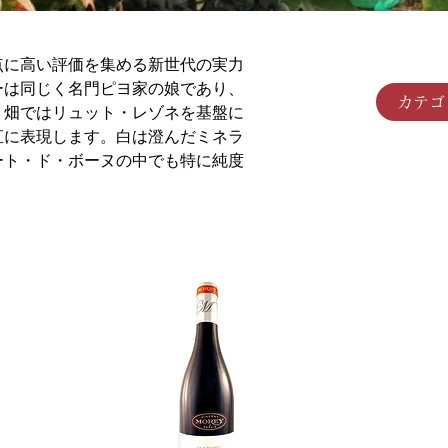
レ
点に高い評価を集める新世代の実力
ーは同じく名門ピヨ家の娘であり、
カテゴ
。畑ではリュット・レゾネを基盤に
直に表現します。白は澄んだミネラ
ート・ド・ボーヌの中でも特に純度