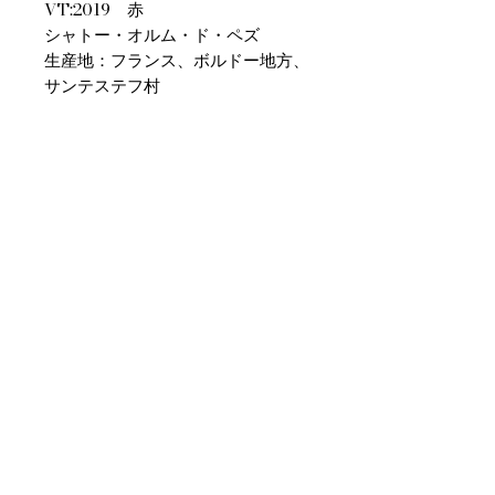
VT:2019 赤
シャトー・オルム・ド・ペズ
生産地：フランス、ボルドー地方、
サンテステフ村
参考価格￥6,600 750ML
商品情報
こちらのコースは10月、11月、12月の
返品・返金ポリシー
各月2本づつお届けのコースです。
各月10日前後のお届けとなります。
お客様のご都合による返品・交換はお
商品の配送について
受けできません。
販売業者および配送業者の過失による
送料・配送方法
返品・交換については、
商品の送料・配送方法は下記のとおり
ご利用ガイドページの「返品交換につ
です
いて」を参照いただき
​¥20,000以上のご注文で1個口・1箱
商品到着後7日以内に当店までご連絡
（12本まで） 国内送料無料となりま
クール便の追加はこちら Refrigerated delivery
ください。
す（クール便が必要な方は別途請求と
なります）
​（例）13本ご注文の場合は1本分別途