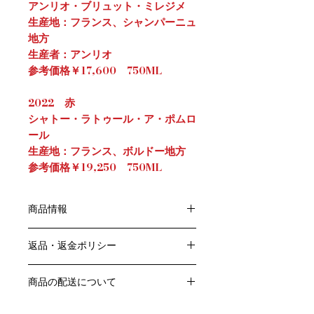
アンリオ・ブリュット・ミレジメ
生産地：フランス、シャンパーニュ
地方
生産者：アンリオ
参考価格￥17,600 750ML
2022 赤
シャトー・ラトゥール・ア・ポムロ
ール
生産地：フランス、ボルドー地方
参考価格￥19,250 750ML
商品情報
こちらのコースは6月1回のみお届けコ
返品・返金ポリシー
ースです。
お客様のご都合による返品・交換はお
商品の配送について
受けできません。
販売業者および配送業者の過失による
送料・配送方法