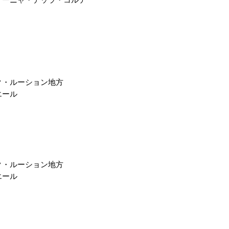
クール便￥330（税
ます
​​上記以外の期間で
漏れを防ぐ為、気温
をお薦めしておりま
クール便をご利用に
劣化等による補償、
ク・ルーション地方
予めご了承ください
高級ワインをご購入
エール
ご利用をお薦めいた
けするためですので
い申し上げます
ク・ルーション地方
エール