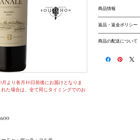
商品情報
こちらのコースは10
返品・返金ポリシー
けのコースです。
各月10日前後のお届
お客様のご都合によ
商品の配送について
販売業者および配送
ては、
送料・配送方法
ご利用ガイドページ
商品の送料・配送方
だき
​¥20,000以上の
商品到着後7日以内
送料無料となります
なります）
0月より各月10日前後にお届けとなりま
​（例）13本ご注文
された場合は、全て同じタイミングでのお
ます
￥20,000ごとに1
でご注文数をご確認
​​配送業者：佐川急便
600
​ワインはコンディシ
の配送をお薦めしてお
クール便発送をご希
品と合わせて
ィーニャ・デッラ・コルテ