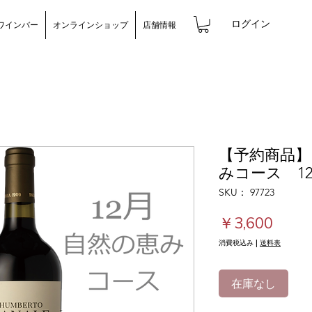
ログイン
ワインバー
オンラインショップ
店舗情報
【予約商品
みコース 1
SKU： 97723
価
￥3,600
格
消費税込み
|
送料表
在庫なし