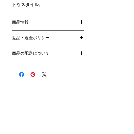
トなスタイル。
商品情報
色：赤
返品・返金ポリシー
原産国：フランス、ブルゴーニュ地方
生産者：ジョルジュ・ミュニュレ・ジ
お客様のご都合による返品・交換はお
ブール
商品の配送について
受けできません。
アルコール度数： ％
販売業者および配送業者の過失による
送料・配送方法
品種：ピノ・ノワール100％
返品・交換については、
商品の送料・配送方法は下記のとおり
容量：750ML
ご利用ガイドページの「返品交換につ
です
いて」を参照いただき
​¥20,000以上のご注文で1個口・1箱
商品到着後7日以内に当店までご連絡
（12本まで） 国内送料無料となりま
クール便の追加はこちら Refrigerated delivery
ください。
す（クール便が必要な方は別途請求と
なります）
​（例）13本ご注文の場合は1本分別途
送料が発生いたします
￥20,000ごとに1個口（12本）が送料
無料となりますのでご注文数をご確認
ください