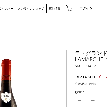
ログイン
ワインバー
オンラインショップ
店舗情報
ラ・グランド・リ
LAMARCH
SKU： 314552
通
￥17
 ￥214,500 
常
消費税込み
|
送料表
価
数量
*
格