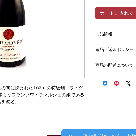
カートに入れる
商品情報
色：赤
返品・返金ポリシー
原産国：フランス、
生産者：二コル・ラ
お客様のご都合によ
アルコール度数：13
商品の配送について
販売業者および配送
品種：ピノ･ノワール
ては、
送料・配送方法
容量：750ML
ご利用ガイドページ
商品の送料・配送方
輸入元：豊通食料㈱
だき
間に挟まれた1.65haの特級畑、ラ・グ
​¥20,000以上の
商品到着後7日以内
8年よりフランソワ・ラマルシュの娘である
送料無料となります
名を改名。
なります）
​（例）13本ご注文
ます
￥20,000ごとに1
でご注文数をご確認
​​配送業者：佐川急便
クール便の追加はこちら Refrigera