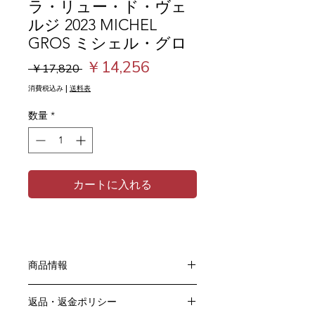
ラ・リュー・ド・ヴェ
ルジ 2023 MICHEL
GROS ミシェル・グロ
通
セ
￥14,256
 ￥17,820 
常
ー
消費税込み
|
送料表
価
ル
数量
*
格
価
格
カートに入れる
商品情報
色：赤
返品・返金ポリシー
原産国：フランス、ブルゴーニュ地方