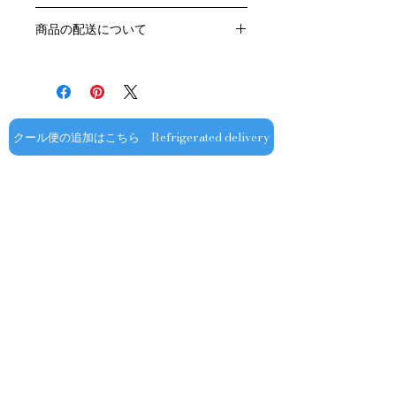
生産者：ミシェル・グロ
お客様のご都合による返品・交換はお
アルコール度数：14％
商品の配送について
受けできません。
品種：ピノ・ノワール100％
販売業者および配送業者の過失による
送料・配送方法
容量：750ML
返品・交換については、
商品の送料・配送方法は下記のとおり
輸入元：豊通食料㈱
ご利用ガイドページの「返品交換につ
です
いて」を参照いただき
​¥20,000以上のご注文で1個口・1箱
商品到着後7日以内に当店までご連絡
（12本まで） 国内送料無料となりま
クール便の追加はこちら Refrigerated delivery
ください。
す（クール便が必要な方は別途請求と
なります）
​（例）13本ご注文の場合は1本分別途
送料が発生いたします
￥20,000ごとに1個口（12本）が送料
無料となりますのでご注文数をご確認
ください
​​配送業者：佐川急便㈱
​ワインはコンディションを保つため5
お問い合わせ
～9月はクール便での配送をお薦めし
ております​
オフィシャル
​OFFICIAL SNS
クール便発送をご希望の場合は、購入
金額に関わらず商品と合わせて
ショップ専用
クール便￥330（税込み）を追加する