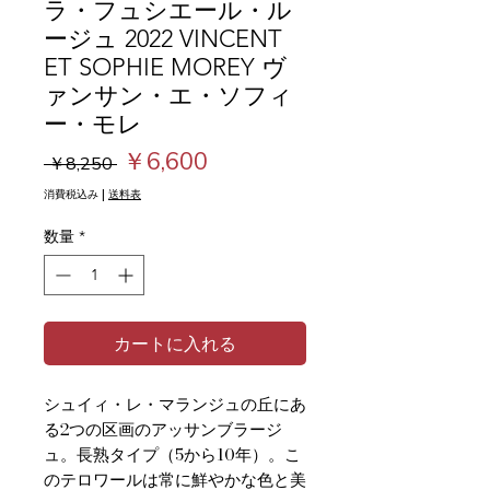
ラ・フュシエール・ル
ージュ 2022 VINCENT
ET SOPHIE MOREY ヴ
ァンサン・エ・ソフィ
ー・モレ
通
セ
￥6,600
 ￥8,250 
常
ー
消費税込み
|
送料表
価
ル
数量
*
格
価
格
カートに入れる
シュイィ・レ・マランジュの丘にあ
る2つの区画のアッサンブラージ
ュ。長熟タイプ（5から10年）。こ
のテロワールは常に鮮やかな色と美