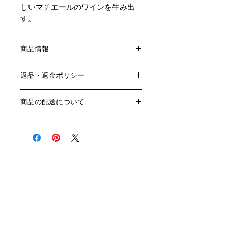
しいマチエールのワインを生み出
す。
商品情報
色：赤
返品・返金ポリシー
原産国：フランス、ブルゴーニュ地方
生産者：ヴァンサン・エ・ソフィー・
お客様のご都合による返品・交換はお
モレ
商品の配送について
受けできません。
アルコール度数：13.5％
販売業者および配送業者の過失による
送料・配送方法
品種：ピノ・ノワール100％
返品・交換については、
商品の送料・配送方法は下記のとおり
容量：750ML
ご利用ガイドページの「返品交換につ
です
輸入元：㈱ラック・コーポレーション
いて」を参照いただき
​¥20,000以上のご注文で1個口・1箱
商品到着後7日以内に当店までご連絡
（12本まで） 国内送料無料となりま
クール便の追加はこちら Refrigerated delivery
ください。
す（クール便が必要な方は別途請求と
なります）
​（例）13本ご注文の場合は1本分別途
送料が発生いたします
￥20,000ごとに1個口（12本）が送料
無料となりますのでご注文数をご確認