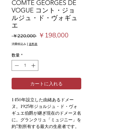
COMTE GEORGES DE
VOGUE コント・ジョ
ルジュ・ド・ヴォギュ
エ
通
セ
￥198,000
 ￥220,000 
常
ー
消費税込み
|
送料表
価
ル
数量
*
格
価
格
カートに入れる
1450年設立した由緒あるドメー
ヌ。1925年ジョルジュ・ド・ヴォ
ギュエ伯爵が継ぎ現在のドメーヌ名
に。グランクリュ「ミュジニー」を
約7割所有する最大の生産者です。