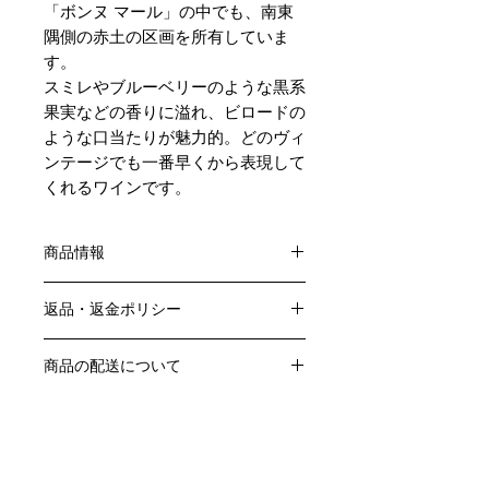
「ボンヌ マール」の中でも、南東
隅側の赤土の区画を所有していま
す。
スミレやブルーベリーのような黒系
果実などの香りに溢れ、ビロードの
ような口当たりが魅力的。どのヴィ
ンテージでも一番早くから表現して
くれるワインです。
商品情報
色：赤
返品・返金ポリシー
原産国：フランス、ブルゴーニュ地方
生産者：コント・ジョルジュ・ド・ヴ
お客様のご都合による返品・交換はお
ォギュエ
商品の配送について
受けできません。
アルコール度数：12.5％
販売業者および配送業者の過失による
送料・配送方法
品種：ピノ・ノワール100％
返品・交換については、
商品の送料・配送方法は下記のとおり
容量：750ML
ご利用ガイドページの「返品交換につ
です
輸入元：㈱ファインズ
いて」を参照いただき
​¥20,000以上のご注文で1個口・1箱
商品到着後7日以内に当店までご連絡