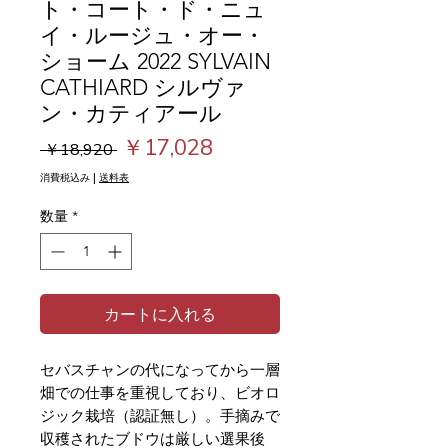
ト・コート・ド・ニュ
イ・ルージュ・オー・
ショーム 2022 SYLVAIN
CATHIARD シルヴァ
ン・カティアール
通
セ
￥17,028
 ￥18,920 
常
ー
消費税込み
|
送料表
価
ル
数量
*
格
価
格
カートに入れる
セバスチャンの代になってから一層
畑での仕事を重視しており、ビオロ
ジック栽培（認証無し）。手摘みで
収穫されたブドウは厳しい選果後