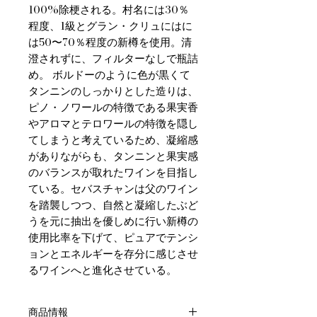
100%除梗される。村名には30％
程度、1級とグラン・クリュにはに
は50〜70％程度の新樽を使用。清
澄されずに、フィルターなしで瓶詰
め。 ボルドーのように色が黒くて
タンニンのしっかりとした造りは、
ピノ・ノワールの特徴である果実香
やアロマとテロワールの特徴を隠し
てしまうと考えているため、凝縮感
がありながらも、タンニンと果実感
のバランスが取れたワインを目指し
ている。セバスチャンは父のワイン
を踏襲しつつ、自然と凝縮したぶど
うを元に抽出を優しめに行い新樽の
使用比率を下げて、ピュアでテンシ
ョンとエネルギーを存分に感じさせ
るワインへと進化させている。
商品情報