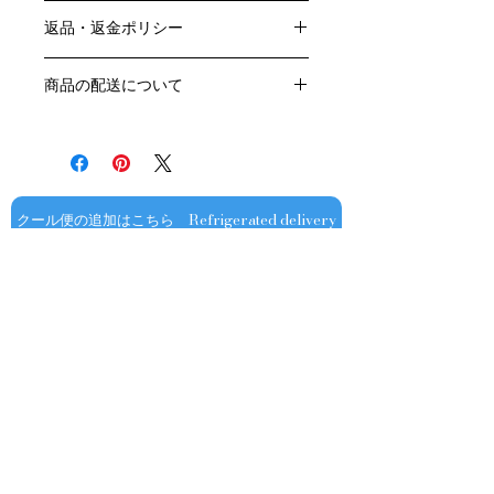
色：赤
返品・返金ポリシー
原産国：フランス、ブルゴーニュ地方
生産者：ユベール・リニエ
お客様のご都合による返品・交換はお
アルコール度数：14％
商品の配送について
受けできません。
品種：ピノ・ノワール100％
販売業者および配送業者の過失による
送料・配送方法
容量：750ML
返品・交換については、
商品の送料・配送方法は下記のとおり
輸入元：㈱ラック・コーポレーション
ご利用ガイドページの「返品交換につ
です
いて」を参照いただき
​¥20,000以上のご注文で1個口・1箱
商品到着後7日以内に当店までご連絡
（12本まで） 国内送料無料となりま
クール便の追加はこちら Refrigerated delivery
ください。
す（クール便が必要な方は別途請求と
なります）
​（例）13本ご注文の場合は1本分別途
送料が発生いたします
￥20,000ごとに1個口（12本）が送料
無料となりますのでご注文数をご確認
ください
​​配送業者：佐川急便㈱
​ワインはコンディションを保つため5
お問い合わせ
～9月はクール便での配送をお薦めし
ております​
オフィシャル
​OFFICIAL SNS