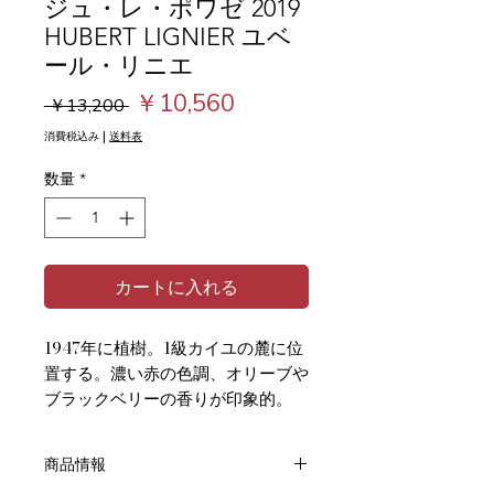
ジュ・レ・ポワゼ 2019
HUBERT LIGNIER ユベ
ール・リニエ
通
セ
￥10,560
 ￥13,200 
常
ー
消費税込み
|
送料表
価
ル
数量
*
格
価
格
カートに入れる
1947年に植樹。1級カイユの麓に位
置する。濃い赤の色調、オリーブや
ブラックベリーの香りが印象的。
商品情報