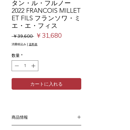
タン・ル・フルノー
2022 FRANCOIS MILLET
ET FILS フランソワ・ミ
エ・エ・フィス
通
セ
￥31,680
 ￥39,600 
常
ー
消費税込み
|
送料表
価
ル
数量
*
格
価
格
カートに入れる
商品情報
色：赤