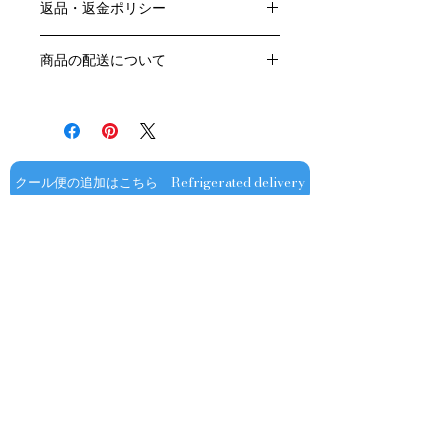
返品・返金ポリシー
原産国：フランス、ブルゴーニュ地方
生産者：フランソワ・ミエ
お客様のご都合による返品・交換はお
アルコール度数： ％
商品の配送について
受けできません。
品種：ピノ・ノワール100％
販売業者および配送業者の過失による
送料・配送方法
容量：750ML
返品・交換については、
商品の送料・配送方法は下記のとおり
輸入元：豊通食料㈱
ご利用ガイドページの「返品交換につ
です
いて」を参照いただき
​¥20,000以上のご注文で1個口・1箱
商品到着後7日以内に当店までご連絡
（12本まで） 国内送料無料となりま
クール便の追加はこちら Refrigerated delivery
ください。
す（クール便が必要な方は別途請求と
なります）
​（例）13本ご注文の場合は1本分別途
送料が発生いたします
￥20,000ごとに1個口（12本）が送料
無料となりますのでご注文数をご確認
ください
​​配送業者：佐川急便㈱
​ワインはコンディションを保つため5
お問い合わせ
～9月はクール便での配送をお薦めし
ております​
オフィシャル
​OFFICIAL SNS
クール便発送をご希望の場合は、購入