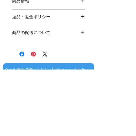
商品情報
色：赤
返品・返金ポリシー
原産国：フランス、ブルゴーニュ地方
生産者：フランソワ・ミエ
お客様のご都合による返品・交換はお
アルコール度数： ％
商品の配送について
受けできません。
品種：ピノ・ノワール100％
販売業者および配送業者の過失による
送料・配送方法
容量：750ML
返品・交換については、
商品の送料・配送方法は下記のとおり
輸入元：豊通食料㈱
ご利用ガイドページの「返品交換につ
です
いて」を参照いただき
​¥20,000以上のご注文で1個口・1箱
商品到着後7日以内に当店までご連絡
（12本まで） 国内送料無料となりま
クール便の追加はこちら Refrigerated delivery
ください。
す（クール便が必要な方は別途請求と
なります）
​（例）13本ご注文の場合は1本分別途
送料が発生いたします
￥20,000ごとに1個口（12本）が送料
無料となりますのでご注文数をご確認
ください
​​配送業者：佐川急便㈱
​ワインはコンディションを保つため5
お問い合わせ
～9月はクール便での配送をお薦めし