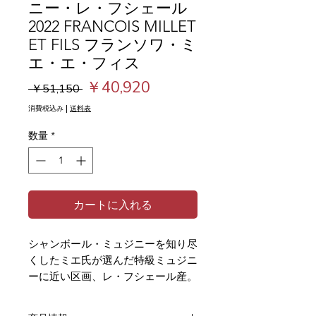
ニー・レ・フシェール
2022 FRANCOIS MILLET
ET FILS フランソワ・ミ
エ・エ・フィス
通
セ
￥40,920
 ￥51,150 
常
ー
消費税込み
|
送料表
価
ル
数量
*
格
価
格
カートに入れる
シャンボール・ミュジニーを知り尽
くしたミエ氏が選んだ特級ミュジニ
ーに近い区画、レ・フシェール産。