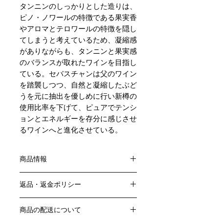
タンニンのしっかりとした造りは、
ピノ・ノワールの特徴である果実香
やアロマとテロワールの特徴を隠し
てしまうと考えているため、凝縮感
がありながらも、タンニンと果実感
のバランスが取れたワインを目指し
ている。セバスチャンは父のワイン
を踏襲しつつ、自然と凝縮したぶど
うを元に抽出を優しめに行い新樽の
使用比率を下げて、ピュアでテンシ
ョンとエネルギーを存分に感じさせ
るワインへと進化させている。
商品情報
色：赤
返品・返金ポリシー
原産国：フランス、ブルゴーニュ地方
生産者：シルヴァン・カティアール
お客様のご都合による返品・交換はお
アルコール度数：13％
商品の配送について
受けできません。
品種：ピノ・ノワール100％