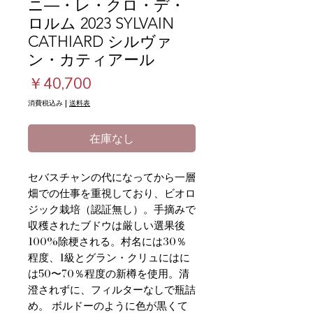
ニ―・レ・クロ・デ・
ロルム 2023 SYLVAIN
CATHIARD シルヴァ
ン・カティアール
価
￥40,700
格
消費税込み
|
送料表
在庫なし
セバスチャンの代になってから一層
畑での仕事を重視しており、ビオロ
ジック栽培（認証無し）。手摘みで
収穫されたブドウは厳しい選果後
100%除梗される。村名には30％
程度、1級とグラン・クリュにはに
は50〜70％程度の新樽を使用。清
澄されずに、フィルターなしで瓶詰
め。 ボルドーのように色が黒くて