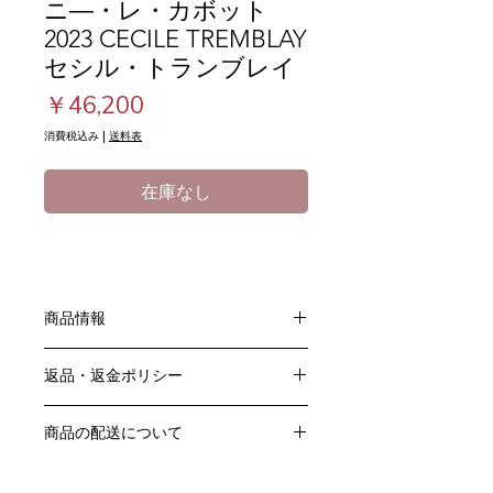
ニ―・レ・カボット
2023 CECILE TREMBLAY
セシル・トランブレイ
価
￥46,200
格
消費税込み
|
送料表
在庫なし
商品情報
色：赤
返品・返金ポリシー
原産国：フランス、ブルゴーニュ地方
生産者：セシル・トランブレ
お客様のご都合による返品・交換はお
アルコール度数：％
商品の配送について
受けできません。
品種：ピノ・ノワール100％
販売業者および配送業者の過失による
送料・配送方法
容量：750ML
返品・交換については、