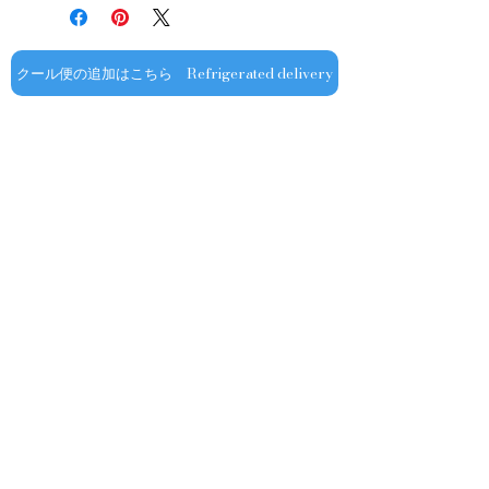
商品の送料・配送方法は下記のとおり
輸入元：豊通食料㈱
ご利用ガイドページの「返品交換につ
です
いて」を参照いただき
​¥20,000以上のご注文で1個口・1箱
商品到着後7日以内に当店までご連絡
（12本まで） 国内送料無料となりま
クール便の追加はこちら Refrigerated delivery
ください。
す（クール便が必要な方は別途請求と
なります）
​（例）13本ご注文の場合は1本分別途
送料が発生いたします
￥20,000ごとに1個口（12本）が送料
無料となりますのでご注文数をご確認
ください
​​配送業者：佐川急便㈱
​ワインはコンディションを保つため5
お問い合わせ
～9月はクール便での配送をお薦めし
ております​
オフィシャル
​OFFICIAL SNS
クール便発送をご希望の場合は、購入
金額に関わらず商品と合わせて
ショップ専用
クール便￥330（税込み）を追加する
ようお願いいたします
​​上記以外の期間でも配送中の温度変化
▶会社概要
▶ご利用ガイド
▶プライバシーポリシー
によるワインの液漏れを防ぐ為、気温
▶特定商取引法に基づく表示
▶求人情報
の高くなる時期はクール便のご利用を