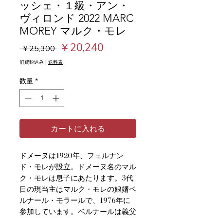
ッシェ・１級・アン・
ヴィロンド 2022 MARC
MOREY マルク・モレ
通
セ
￥20,240
 ￥25,300 
常
ー
消費税込み
|
送料表
価
ル
数量
*
格
価
格
カートに入れる
ドメーヌは1920年、フェルナン
ド・モレが設立。ドメーヌ名のマル
ク・モレは息子にあたります。3代
目の現当主はマルク・モレの娘婿ベ
ルナール・モラールで、1976年に
参加しています。ベルナールは義父