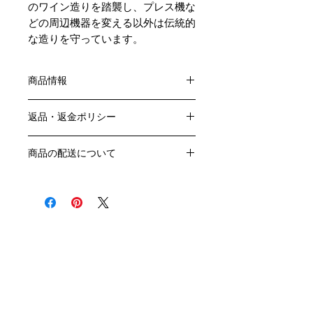
のワイン造りを踏襲し、プレス機な
どの周辺機器を変える以外は伝統的
な造りを守っています。
商品情報
色：白
返品・返金ポリシー
原産国：フランス、ブルゴーニュ地方
生産者：マルク・モレ
お客様のご都合による返品・交換はお
アルコール度数：13.5％
商品の配送について
受けできません。
品種：シャルドネ100％
販売業者および配送業者の過失による
送料・配送方法
容量：750ML
返品・交換については、
商品の送料・配送方法は下記のとおり
輸入元：豊通食料㈱
ご利用ガイドページの「返品交換につ
です
いて」を参照いただき
​¥20,000以上のご注文で1個口・1箱
商品到着後7日以内に当店までご連絡
（12本まで） 国内送料無料となりま
クール便の追加はこちら Refrigerated delivery
ください。
す（クール便が必要な方は別途請求と
なります）
​（例）13本ご注文の場合は1本分別途
送料が発生いたします
￥20,000ごとに1個口（12本）が送料