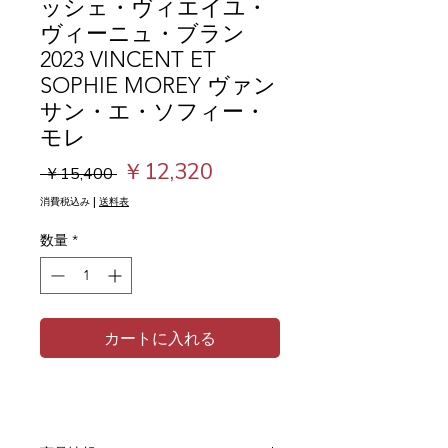
ッシェ・ヴィエイユ・
ヴィーニュ・ブラン
2023 VINCENT ET
SOPHIE MOREY ヴァン
サン・エ・ソフィー・
モレ
通
セ
￥12,320
 ￥15,400 
常
ー
消費税込み
|
送料表
価
ル
数量
*
格
価
格
カートに入れる