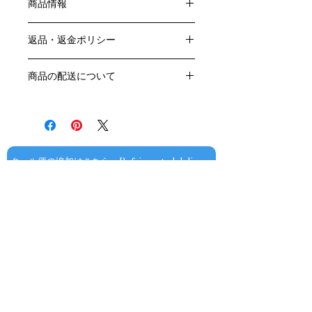
商品情報
色：白
返品・返金ポリシー
原産国：フランス、ブルゴーニュ地方
生産者：ヴァンサン・エ・ソフィー・
お客様のご都合による返品・交換はお
モレ
商品の配送について
受けできません。
アルコール度数：13％
販売業者および配送業者の過失による
送料・配送方法
品種：シャルドネ100％
返品・交換については、
商品の送料・配送方法は下記のとおり
容量：750ML
ご利用ガイドページの「返品交換につ
です
輸入元：㈱ラック・コーポレーション
いて」を参照いただき
​¥20,000以上のご注文で1個口・1箱
商品到着後7日以内に当店までご連絡
（12本まで） 国内送料無料となりま
クール便の追加はこちら Refrigerated delivery
ください。
す（クール便が必要な方は別途請求と
なります）
​（例）13本ご注文の場合は1本分別途
送料が発生いたします
￥20,000ごとに1個口（12本）が送料
無料となりますのでご注文数をご確認
ください
​​配送業者：佐川急便㈱
​ワインはコンディションを保つため5
お問い合わせ
～9月はクール便での配送をお薦めし