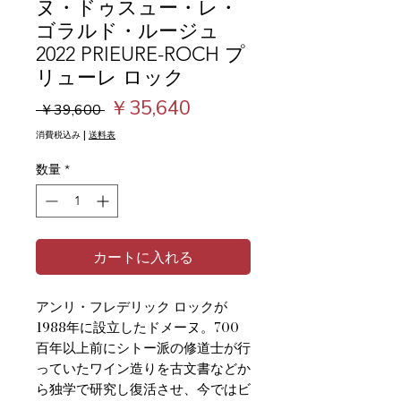
ヌ・ドゥスュー・レ・
ゴラルド・ルージュ
2022 PRIEURE-ROCH プ
リューレ ロック
通
セ
￥35,640
 ￥39,600 
常
ー
消費税込み
|
送料表
価
ル
数量
*
格
価
格
カートに入れる
アンリ・フレデリック ロックが
1988年に設立したドメーヌ。700
百年以上前にシトー派の修道士が行
っていたワイン造りを古文書などか
ら独学で研究し復活させ、今ではビ