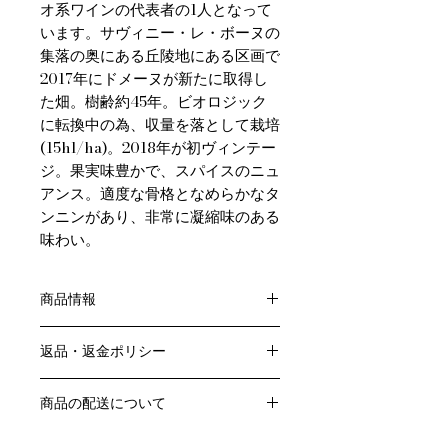
オ系ワインの代表者の1人となって
います。サヴィニー・レ・ボーヌの
集落の奥にある丘陵地にある区画で
2017年にドメーヌが新たに取得し
た畑。樹齢約45年。ビオロジック
に転換中の為、収量を落として栽培
(15hl/ha)。2018年が初ヴィンテー
ジ。果実味豊かで、スパイスのニュ
アンス。適度な骨格となめらかなタ
ンニンがあり、非常に凝縮味のある
味わい。
商品情報
色：赤
返品・返金ポリシー
原産国：フランス、ブルゴーニュ地方
生産者：ドメーヌ プリューレ ロック
お客様のご都合による返品・交換はお
アルコール度数：15.0% 未満
商品の配送について
受けできません。
品種：ピノ・ノワール100％
販売業者および配送業者の過失による
送料・配送方法
容量：750ML