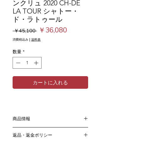
ンクリュ 2020 CH-DE
LA TOUR シャトー・
ド・ラトゥール
通
セ
￥36,080
 ￥45,100 
常
ー
消費税込み
|
送料表
価
ル
数量
*
格
価
格
カートに入れる
商品情報
色：赤
返品・返金ポリシー
原産国：フランス、ブルゴーニュ地方