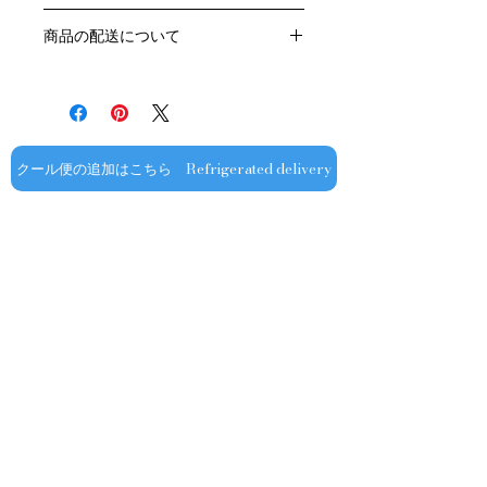
生産者：シャトー・ド・ラトゥール
お客様のご都合による返品・交換はお
アルコール度数：13％
商品の配送について
受けできません。
品種：ピノ・ノワール100％
販売業者および配送業者の過失による
送料・配送方法
容量：750ML
返品・交換については、
商品の送料・配送方法は下記のとおり
輸入元：大榮産業㈱
ご利用ガイドページの「返品交換につ
です
いて」を参照いただき
​¥20,000以上のご注文で1個口・1箱
商品到着後7日以内に当店までご連絡
（12本まで） 国内送料無料となりま
クール便の追加はこちら Refrigerated delivery
ください。
す（クール便が必要な方は別途請求と
なります）
​（例）13本ご注文の場合は1本分別途
送料が発生いたします
￥20,000ごとに1個口（12本）が送料
無料となりますのでご注文数をご確認
ください
​​配送業者：佐川急便㈱
​ワインはコンディションを保つため5
お問い合わせ
～9月はクール便での配送をお薦めし
ております​
オフィシャル
​OFFICIAL SNS
クール便発送をご希望の場合は、購入
金額に関わらず商品と合わせて
ショップ専用
クール便￥330（税込み）を追加する