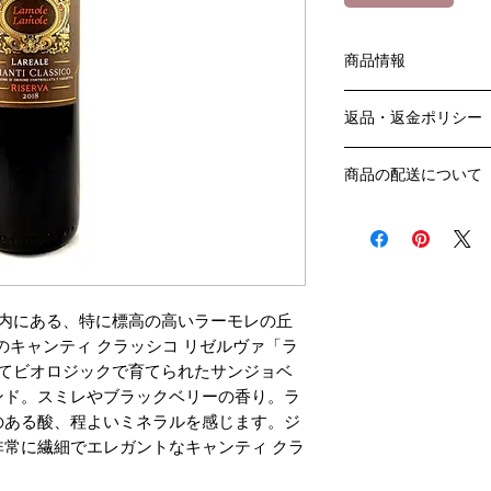
商品情報
色：赤
返品・返金ポリシー
原産国：イタリア
生産者：ラモーレ・
お客様のご都合によ
生産地区：トスカー
商品の配送について
販売業者および配送
アルコール度数：14
ては、
送料・配送方法
品種：サンジョヴェー
ご利用ガイドページ
商品の送料・配送方
容量：750ML
だき
​¥20,000以上の
輸入元：ワイン・ト
商品到着後7日以内
送料無料となります
なります）
区内にある、特に標高の高いラーモレの丘
​（例）13本ご注文
"のキャンティ クラッシコ リゼルヴァ「ラ
ます
にてビオロジックで育てられたサンジョベ
￥20,000ごとに1
ンド。スミレやブラックベリーの香り。ラ
でご注文数をご確認
のある酸、程よいミネラルを感じます。ジ
​​配送業者：佐川急便
​ワインはコンディシ
常に繊細でエレガントなキャンティ クラ
の配送をお薦めしてお
クール便発送をご希