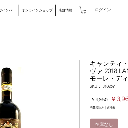
ログイン
ワインバー
オンラインショップ
店舗情報
キャンティ
ヴァ 2018 LA
モーレ・デ
SKU： 310269
通
￥3,9
 ￥4,950 
常
消費税込み
|
送料表
価
格
在庫なし