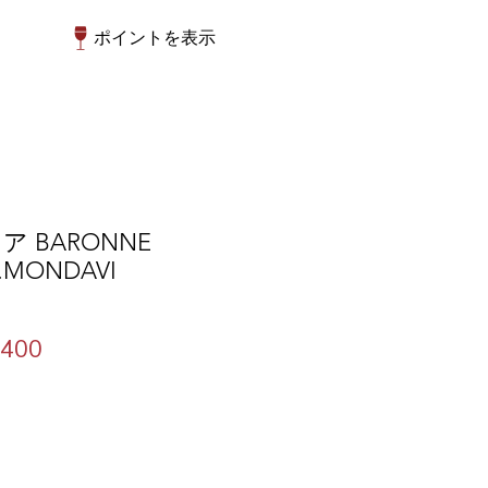
ポイントを表示
 BARONNE
R.MONDAVI
セ
400
ー
ル
価
格