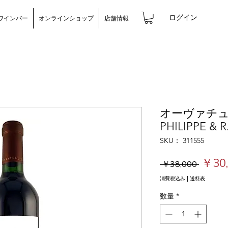
ログイン
ワインバー
オンラインショップ
店舗情報
オーヴァチュア
PHILIPPE & 
SKU： 311555
通
￥30,
 ￥38,000 
常
消費税込み
|
送料表
価
数量
*
格