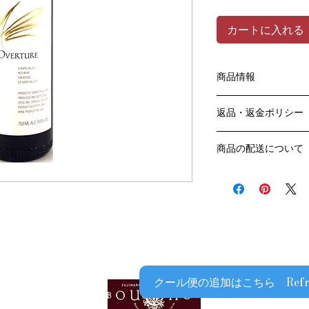
カートに入れる
商品情報
色：赤
返品・返金ポリシー
原産国：アメリカ/カ
クヴィル
お客様のご都合によ
生産者名：フィリッ
商品の配送について
販売業者および配送
モンダヴィ
ては、
送料・配送方法
アルコール度数：15
ご利用ガイドページ
商品の送料・配送方
品種：
だき
​¥20,000以上の
容量：750ML
商品到着後7日以内
送料無料となります
なります）
​（例）13本ご注文
ます
￥20,000ごとに1
クール便の追加はこちら Refrigera
でご注文数をご確認
​​配送業者：佐川急便