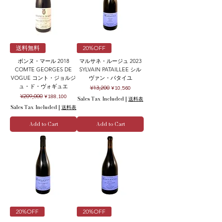
送料無料
20%OFF
ボンヌ・マール 2018
マルサネ・ルージュ 2023
COMTE GEORGES DE
SYLVAIN PATAILLEE シル
VOGUE コント・ジョルジ
ヴァン・パタイユ
ュ・ド・ヴォギュエ
Regular Price
Sale Price
¥13,200
¥10,560
Regular Price
Sale Price
¥209,000
¥188,100
Sales Tax Included
|
送料表
Sales Tax Included
|
送料表
Add to Cart
Add to Cart
20%OFF
20%OFF