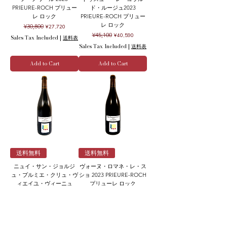
PRIEURE-ROCH プリュー
ド・ルージュ2023
レ ロック
PRIEURE-ROCH プリュー
レ ロック
Regular Price
Sale Price
¥30,800
¥27,720
Regular Price
Sale Price
¥45,100
¥40,590
Sales Tax Included
|
送料表
Sales Tax Included
|
送料表
Add to Cart
Add to Cart
送料無料
送料無料
ニュイ・サン・ジョルジ
ヴォーヌ・ロマネ・レ・ス
ュ・プルミエ・クリュ・ヴ
ショ 2023 PRIEURE-ROCH
ィエイユ・ヴィーニュ
プリューレ ロック
2023 PRIEURE-ROCH プリ
Regular Price
Sale Price
¥127,600
¥114,840
ューレ ロック
Sales Tax Included
|
送料表
Regular Price
Sale Price
¥66,000
¥59,400
Sales Tax Included
|
送料表