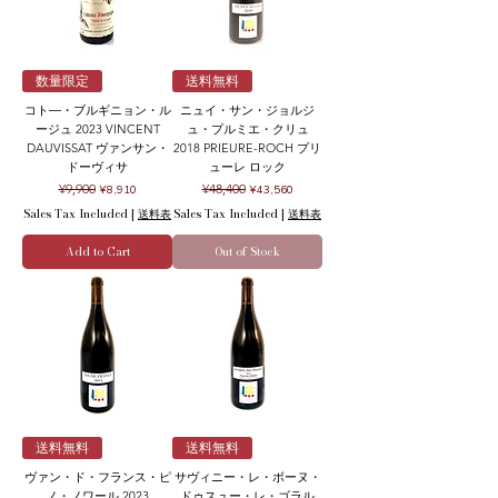
数量限定
送料無料
コト―・ブルギニョン・ル
ニュイ・サン・ジョルジ
ージュ 2023 VINCENT
ュ・プルミエ・クリュ
DAUVISSAT ヴァンサン・
2018 PRIEURE-ROCH プリ
ドーヴィサ
ューレ ロック
Regular Price
Sale Price
Regular Price
Sale Price
¥9,900
¥48,400
¥8,910
¥43,560
Sales Tax Included
|
送料表
Sales Tax Included
|
送料表
Add to Cart
Out of Stock
送料無料
送料無料
ヴァン・ド・フランス・ピ
サヴィニー・レ・ボーヌ・
ノ・ノワール 2023
ドゥスュー・レ・ゴラル