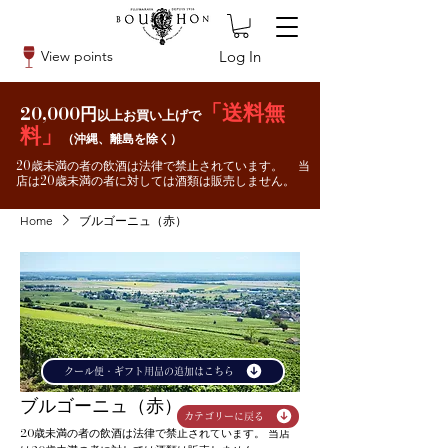
Log In
View points
「送料無
20,000円
以上お買い上げで
料」
（沖縄、離島を除く）
20歳未満の者の飲酒は法律で禁止されています。 当
店は20歳未満の者に対しては酒類は販売しません。
Home
ブルゴーニュ（赤）
クール便・ギフト用品の追加はこちら
ブルゴーニュ（赤）
カテゴリーに戻る
20歳未満の者の飲酒は法律で禁止されています。 当店