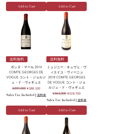
Add to Cart
Add to Cart
送料無料
送料無料
ボンヌ・マール 2014
ミュジニー・キュヴェ・ヴ
COMTE GEORGES DE
ィエイユ・ヴィーニュ
VOGUE コント・ジョルジ
2018 COMTE GEORGES
ュ・ド・ヴォギュエ
DE VOGUE コント・ジョ
ルジュ・ド・ヴォギュエ
Regular Price
Sale Price
¥209,000
¥188,100
Regular Price
Sale Price
¥363,000
¥326,700
Sales Tax Included
|
送料表
Sales Tax Included
|
送料表
Add to Cart
Add to Cart