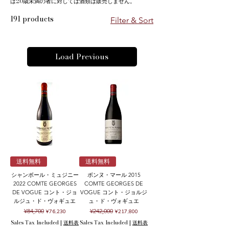
は20歳未満の者に対しては酒類は販売しません。
191 products
Filter & Sort
Load Previous
送料無料
送料無料
シャンボール・ミュジニー
ボンヌ・マール 2015
2022 COMTE GEORGES
COMTE GEORGES DE
DE VOGUE コント・ジョ
VOGUE コント・ジョルジ
ルジュ・ド・ヴォギュエ
ュ・ド・ヴォギュエ
Regular Price
Sale Price
Regular Price
Sale Price
¥84,700
¥242,000
¥76,230
¥217,800
Sales Tax Included
|
送料表
Sales Tax Included
|
送料表