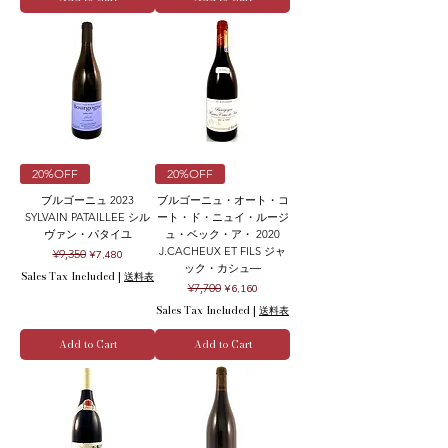
20%OFF
20%OFF
ブルゴーニュ 2023
ブルゴーニュ・オート・コ
SYLVAIN PATAILLEE シル
ート・ド・ニュイ・ルージ
ヴァン・パタイユ
ュ・ベック・ア・ 2020
J.CACHEUX ET FILS ジャ
Regular Price
Sale Price
¥9,350
¥7,480
ック・カシュ―
Sales Tax Included
|
送料表
Regular Price
Sale Price
¥7,700
¥6,160
Sales Tax Included
|
送料表
Add to Cart
Add to Cart