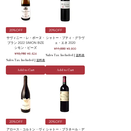
20%OFF
20%OFF
サヴィニー・レ・ボーヌ・
シャトー・プティ・グラヴ
ブラン 2022 SIMON BIZE
ェ・エネ 2020
シモン・ビーズ
Regular Price
Sale Price
¥11,000
¥8,800
Regular Price
Sale Price
¥10,780
¥8,624
Sales Tax Included
|
送料表
Sales Tax Included
|
送料表
Add to Cart
Add to Cart
20%OFF
20%OFF
アロース・コルトン・ヴィ
シャトー・ブラネール・デ