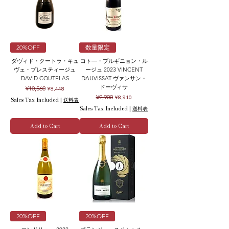
20%OFF
数量限定
ダヴィド・クートラ・キュ
コト―・ブルギニョン・ル
ヴェ・プレスティージュ
ージュ 2023 VINCENT
DAVID COUTELAS
DAUVISSAT ヴァンサン・
ドーヴィサ
Regular Price
Sale Price
¥10,560
¥8,448
Regular Price
Sale Price
¥9,900
¥8,910
Sales Tax Included
|
送料表
Sales Tax Included
|
送料表
Add to Cart
Add to Cart
20%OFF
20%OFF