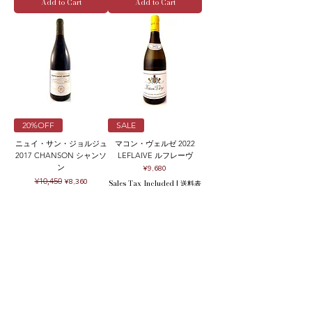
Add to Cart
Add to Cart
20%OFF
SALE
ニュイ・サン・ジョルジュ
マコン・ヴェルゼ 2022
2017 CHANSON シャンソ
LEFLAIVE ルフレーヴ
ン
Price
¥9,680
Regular Price
Sale Price
¥10,450
¥8,360
Sales Tax Included
|
送料表
Sales Tax Included
|
送料表
Add to Cart
Out of Stock