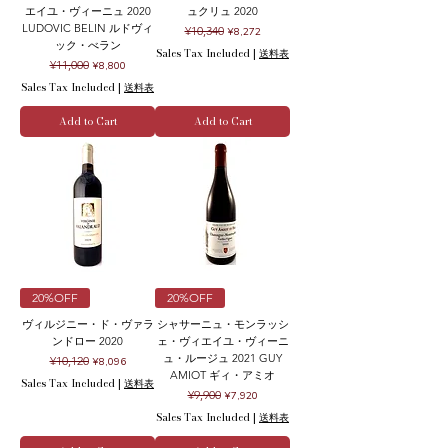
エイユ・ヴィーニュ 2020
ュクリュ 2020
LUDOVIC BELIN ルドヴィ
Regular Price
Sale Price
¥10,340
¥8,272
ック・べラン
Sales Tax Included
|
送料表
Regular Price
Sale Price
¥11,000
¥8,800
Sales Tax Included
|
送料表
Add to Cart
Add to Cart
20%OFF
20%OFF
ヴィルジニー・ド・ヴァラ
シャサーニュ・モンラッシ
ンドロー 2020
ェ・ヴィエイユ・ヴィーニ
ュ・ルージュ 2021 GUY
Regular Price
Sale Price
¥10,120
¥8,096
AMIOT ギィ・アミオ
Sales Tax Included
|
送料表
Regular Price
Sale Price
¥9,900
¥7,920
Sales Tax Included
|
送料表