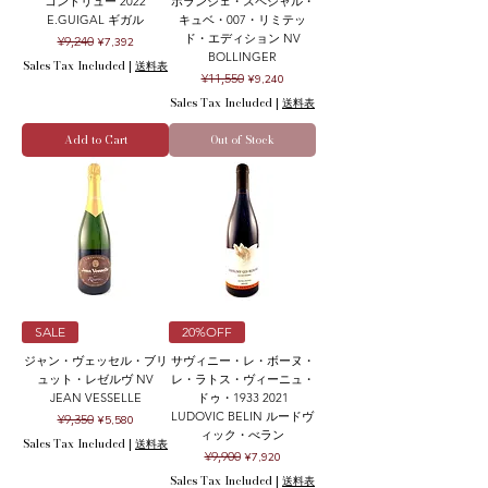
コンドリュー 2022
ボランジェ・スペシャル・
E.GUIGAL ギガル
キュベ・007・リミテッ
ド・エディション NV
Regular Price
Sale Price
¥9,240
¥7,392
BOLLINGER
Sales Tax Included
|
送料表
Regular Price
Sale Price
¥11,550
¥9,240
Sales Tax Included
|
送料表
Add to Cart
Out of Stock
SALE
20%OFF
ジャン・ヴェッセル・ブリ
サヴィニー・レ・ボーヌ・
ュット・レゼルヴ NV
レ・ラトス・ヴィーニュ・
JEAN VESSELLE
ドゥ・1933 2021
LUDOVIC BELIN ルードヴ
Regular Price
Sale Price
¥9,350
¥5,580
ィック・べラン
Sales Tax Included
|
送料表
Regular Price
Sale Price
¥9,900
¥7,920
Sales Tax Included
|
送料表