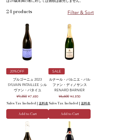
は20歳未満の者に対しては酒類は販売しません。
24 products
Filter & Sort
20%OFF
SALE
ブルゴーニュ 2023
ルナール・バルニエ・パル
SYLVAIN PATAILLEE シル
ファン・ディノサンス
ヴァン・パタイユ
RENARD BARNIER
Regular Price
Sale Price
Regular Price
Sale Price
¥9,350
¥6,600
¥7,480
¥4,850
Sales Tax Included
|
送料表
Sales Tax Included
|
送料表
Add to Cart
Add to Cart