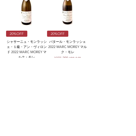
20%OFF
20%OFF
シャサーニュ・モンラッシ
バタール・モンラッシェ
ェ・１級・アン・ヴィロン
2022 MARC MOREY マル
ド 2022 MARC MOREY マ
ク・モレ
ルク・モレ
Regular Price
Sale Price
¥101,200
¥80,960
Regular Price
Sale Price
¥25,300
¥20,240
Sales Tax Included
|
送料表
Sales Tax Included
|
送料表
Add to Cart
Add to Cart
クール便の追加はこちら Refrigerated delivery