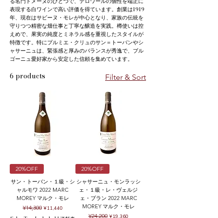
る名門ドメーヌのひとつで、テロワールの個性を端正に
表現する白ワインで高い評価を得ています。創業は1919
年、現在はサビーヌ・モレが中心となり、家族の伝統を
守りつつ精密な畑仕事と丁寧な醸造を実践。樽使いは控
えめで、果実の純度とミネラル感を重視したスタイルが
特徴です。特にプルミエ・クリュのサン＝トーバンやシ
ャサーニュは、緊張感と厚みのバランスが秀逸で、ブル
ゴーニュ愛好家から安定した信頼を集めています。
6 products
Filter & Sort
20%OFF
20%OFF
サン・トーバン・１級・シ
シャサーニュ・モンラッシ
ャルモワ 2022 MARC
ェ・１級・レ・ヴェルジ
MOREY マルク・モレ
ェ・ブラン 2022 MARC
MOREY マルク・モレ
Regular Price
Sale Price
¥14,300
¥11,440
Regular Price
Sale Price
¥24,200
¥19,360