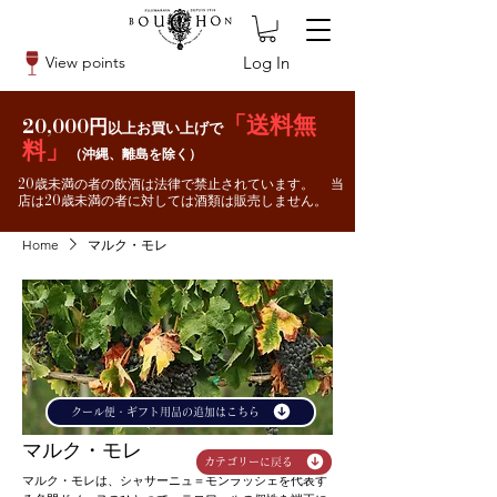
Log In
View points
「送料無
20,000円
以上お買い上げで
料」
（沖縄、離島を除く）
20歳未満の者の飲酒は法律で禁止されています。 当
店は20歳未満の者に対しては酒類は販売しません。
Home
マルク・モレ
クール便・ギフト用品の追加はこちら
マルク・モレ
カテゴリーに戻る
マルク・モレは、シャサーニュ＝モンラッシェを代表す