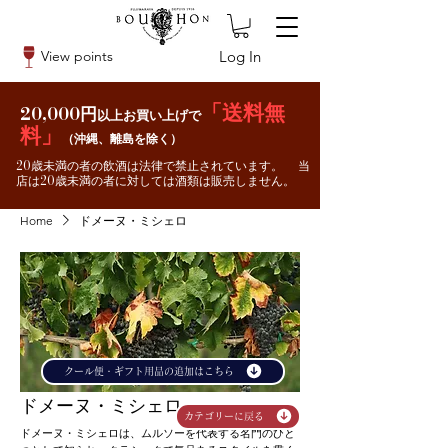
Log In
View points
「送料無
20,000円
以上お買い上げで
料」
（沖縄、離島を除く）
20歳未満の者の飲酒は法律で禁止されています。 当
店は20歳未満の者に対しては酒類は販売しません。
Home
ドメーヌ・ミシェロ
クール便・ギフト用品の追加はこちら
ドメーヌ・ミシェロ
カテゴリーに戻る
ドメーヌ・ミシェロは、ムルソーを代表する名門のひと