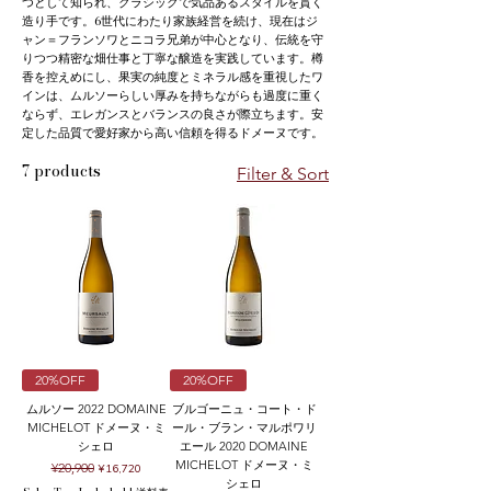
つとして知られ、クラシックで気品あるスタイルを貫く
造り手です。6世代にわたり家族経営を続け、現在はジ
ャン＝フランソワとニコラ兄弟が中心となり、伝統を守
りつつ精密な畑仕事と丁寧な醸造を実践しています。樽
香を控えめにし、果実の純度とミネラル感を重視したワ
インは、ムルソーらしい厚みを持ちながらも過度に重く
ならず、エレガンスとバランスの良さが際立ちます。安
定した品質で愛好家から高い信頼を得るドメーヌです。
7 products
Filter & Sort
20%OFF
20%OFF
ムルソー 2022 DOMAINE
ブルゴーニュ・コート・ド
MICHELOT ドメーヌ・ミ
ール・ブラン・マルポワリ
シェロ
エール 2020 DOMAINE
MICHELOT ドメーヌ・ミ
Regular Price
Sale Price
¥20,900
¥16,720
シェロ