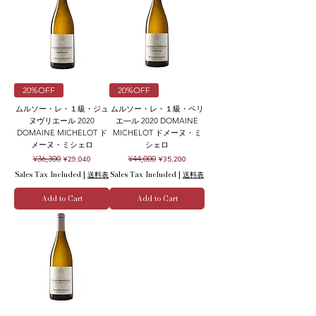
20%OFF
20%OFF
ムルソー・レ・１級・ジュ
ムルソー・レ・１級・ペリ
ヌヴリエール 2020
エ―ル 2020 DOMAINE
DOMAINE MICHELOT ド
MICHELOT ドメーヌ・ミ
メーヌ・ミシェロ
シェロ
Regular Price
Sale Price
Regular Price
Sale Price
¥36,300
¥44,000
¥29,040
¥35,200
Sales Tax Included
|
送料表
Sales Tax Included
|
送料表
Add to Cart
Add to Cart