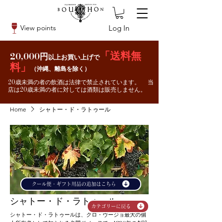
Log In
View points
「送料無
20,000円
以上お買い上げで
料」
（沖縄、離島を除く）
20歳未満の者の飲酒は法律で禁止されています。 当
店は20歳未満の者に対しては酒類は販売しません。
Home
シャトー・ド・ラトゥール
クール便・ギフト用品の追加はこちら
シャトー・ド・ラトゥール
カテゴリーに戻る
シャトー・ド・ラトゥールは、クロ・ヴージョ最大の個