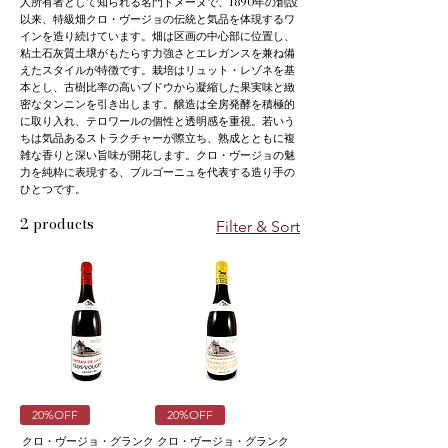
人所有者として知られる名門ドメーヌで、1890年の創設
以来、特級畑クロ・ヴージョの伝統と気品を体現するワ
インを造り続けています。畑は区画の中心部に位置し、
粘土石灰質土壌がもたらす力強さとエレガンスを兼ね備
えたスタイルが特徴です。栽培はリュット・レゾネを基
本とし、古樹比率の高いブドウから凝縮した果実味と緻
密なタンニンを引き出します。醸造は全房発酵を積極的
に取り入れ、テロワールの個性と透明感を重視。若いう
ちは気品あるストラクチャーが際立ち、熟成とともに複
雑な香りと深い旨味が開花します。クロ・ヴージョの魅
力を純粋に表現する、ブルゴーニュを代表する造り手の
ひとつです。
2 products
Filter & Sort
20%OFF
20%OFF
クロ・ヴージョ・グランク
クロ・ヴージョ・グランク