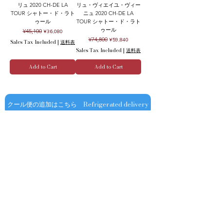
リュ 2020 CH-DE LA
リュ・ヴィエイユ・ヴィー
TOUR シャトー・ド・ラト
ニュ 2020 CH-DE LA
ゥール
TOUR シャトー・ド・ラト
ゥール
Regular Price
Sale Price
¥45,100
¥36,080
Regular Price
Sale Price
¥74,800
¥59,840
Sales Tax Included
|
送料表
Sales Tax Included
|
送料表
Add to Cart
Add to Cart
クール便の追加はこちら Refrigerated delivery
お問い合わせ