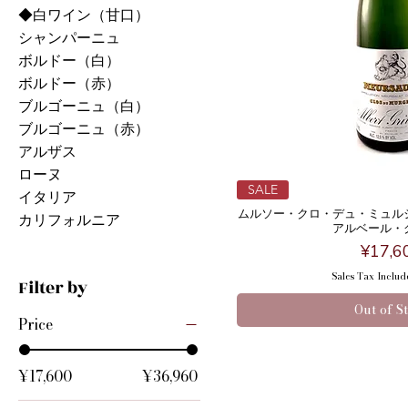
◆白ワイン（甘口）
シャンパーニュ
ボルドー（白）
ボルドー（赤）
ブルゴーニュ（白）
ブルゴーニュ（赤）
アルザス
ローヌ
SALE
イタリア
ムルソー・クロ・デュ・ミュルジェ 202
カリフォルニア
アルベール・
Price
¥17,6
Sales Tax Includ
Filter by
Out of S
Price
¥17,600
¥36,960