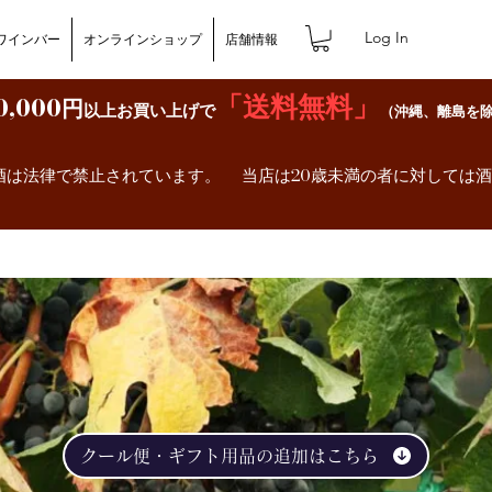
Log In
ワインバー
オンラインショップ
店舗情報
「送料無料」
0,000円
以上お買い上げで
（沖縄、離島を
）
酒は法律で禁止されています。 当店は20歳未満の者に対しては
クール便・ギフト用品の追加はこちら