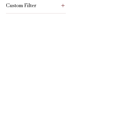
Custom Filter
◆白ワイン（辛口）
​O
▶会社概