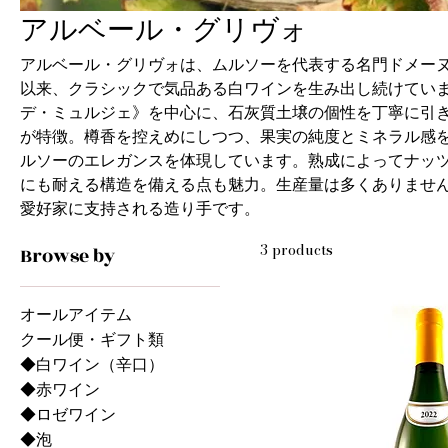
アルベール・グリヴォ
アルベール・グリヴォは、ムルソーを代表する名門ドメーヌ
以来、クラシックで気品ある白ワインを生み出し続けていま
デ・ミュルジェ》を中心に、石灰質土壌の個性を丁寧に引
が特徴。樽香を控えめにしつつ、果実の純度とミネラル感
ルソーのエレガンスを体現しています。熟成によってナッ
にも耐える構造を備える点も魅力。生産量は多くありませ
愛好家に支持される造り手です。
3 products
Browse by
オールアイテム
クール便・ギフト類
◆白ワイン（辛口）
◆赤ワイン
◆ロゼワイン
◆泡