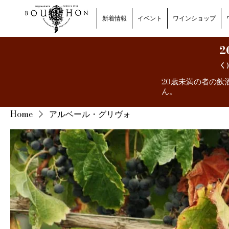
新着情報
イベント
ワインショップ
2
く
20歳未満の者の飲
ん。
Home
アルベール・グリヴォ