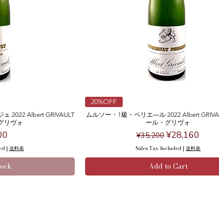
20%OFF
2 Albert GRIVAULT
ムルソー・1級・ペリエ―ル 2022 Albert GRIV
グリヴォ
ール・グリヴォ
Regular Price
Sale Price
00
¥28,160
¥35,200
ed
|
送料表
Sales Tax Included
|
送料表
tock
Add to Cart