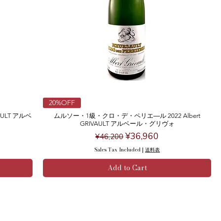
20%OFF
AULT アルベ
ムルソー・1級・クロ・デ・ペリエ―ル 2022 Albert
GRIVAULT アルベール・グリヴォ
Regular Price
Sale Price
¥36,960
¥46,200
Sales Tax Included
|
送料表
Add to Cart