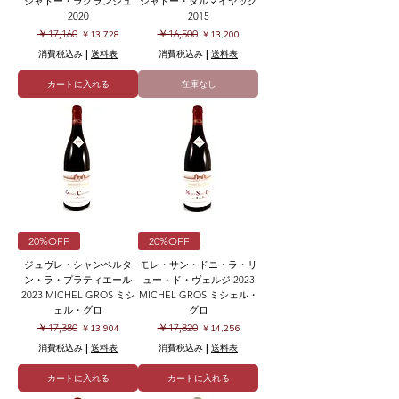
シャトー・ラグランジュ
シャトー・ダルマイヤック
2020
2015
通常価格
セール価格
通常価格
セール価格
￥17,160
￥16,500
￥13,728
￥13,200
消費税込み
|
送料表
消費税込み
|
送料表
カートに入れる
在庫なし
20%OFF
20%OFF
ジュヴレ・シャンベルタ
モレ・サン・ドニ・ラ・リ
ン・ラ・プラティエール
ュー・ド・ヴェルジ 2023
2023 MICHEL GROS ミシ
MICHEL GROS ミシェル・
ェル・グロ
グロ
通常価格
セール価格
通常価格
セール価格
￥17,380
￥17,820
￥13,904
￥14,256
消費税込み
|
送料表
消費税込み
|
送料表
カートに入れる
カートに入れる