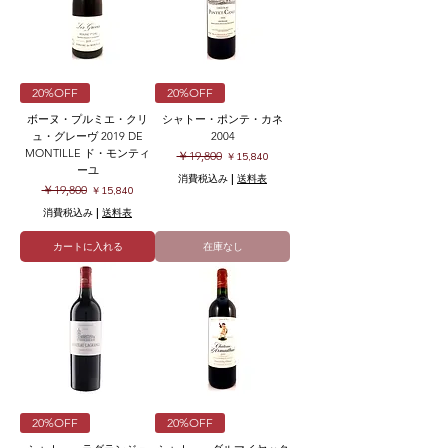
20%OFF
20%OFF
ボーヌ・プルミエ・クリ
シャトー・ポンテ・カネ
ュ・グレーヴ 2019 DE
2004
MONTILLE ド・モンティ
通常価格
セール価格
￥19,800
￥15,840
ーユ
消費税込み
|
送料表
通常価格
セール価格
￥19,800
￥15,840
消費税込み
|
送料表
カートに入れる
在庫なし
20%OFF
20%OFF