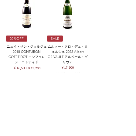
20%OFF
SALE
ニュイ・サン・ジョルジュ
ムルソー・クロ・デュ・ミ
2018 CONFURON
ュルジェ 2022 Albert
COTETIDOT コンフュロ
GRIVAULT アルベール・グ
ン・コトティド
リヴォ
通常価格
セール価格
価格
￥16,500
￥17,600
￥13,200
消費税込み
|
送料表
消費税込み
|
送料表
カートに入れる
在庫なし