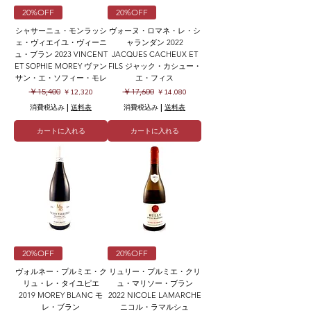
20%OFF
20%OFF
シャサーニュ・モンラッシ
ヴォーヌ・ロマネ・レ・シ
ェ・ヴィエイユ・ヴィーニ
ャランダン 2022
ュ・ブラン 2023 VINCENT
JACQUES CACHEUX ET
ET SOPHIE MOREY ヴァン
FILS ジャック・カシュー・
サン・エ・ソフィー・モレ
エ・フィス
通常価格
セール価格
通常価格
セール価格
￥15,400
￥17,600
￥12,320
￥14,080
消費税込み
|
送料表
消費税込み
|
送料表
カートに入れる
カートに入れる
20%OFF
20%OFF
ヴォルネー・プルミエ・ク
リュリー・プルミエ・クリ
リュ・レ・タイユピエ
ュ・マリソー・ブラン
2019 MOREY BLANC モ
2022 NICOLE LAMARCHE
レ・ブラン
ニコル・ラマルシュ