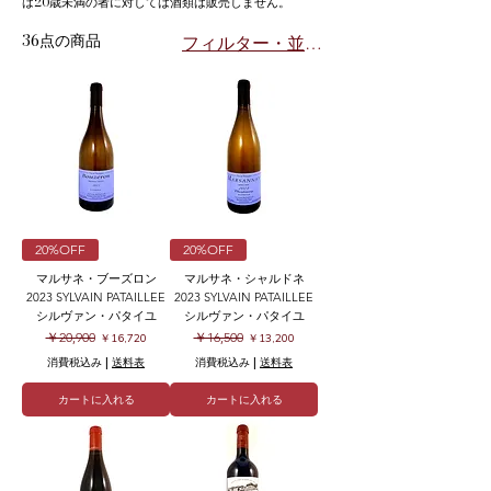
は20歳未満の者に対しては酒類は販売しません。
36点の商品
フィルター・並び替え
20%OFF
20%OFF
マルサネ・ブーズロン
マルサネ・シャルドネ
2023 SYLVAIN PATAILLEE
2023 SYLVAIN PATAILLEE
シルヴァン・パタイユ
シルヴァン・パタイユ
通常価格
セール価格
通常価格
セール価格
￥20,900
￥16,500
￥16,720
￥13,200
消費税込み
|
送料表
消費税込み
|
送料表
カートに入れる
カートに入れる