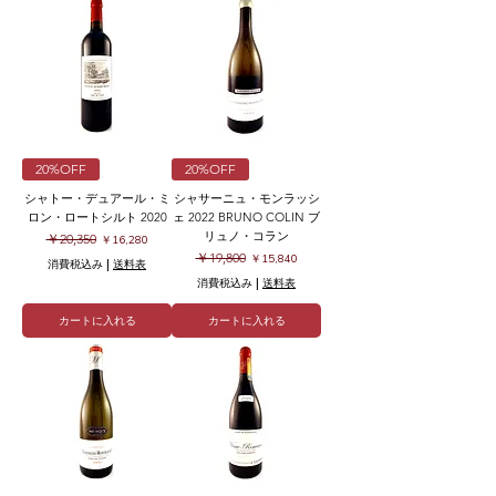
20%OFF
20%OFF
シャトー・デュアール・ミ
シャサーニュ・モンラッシ
ロン・ロートシルト 2020
ェ 2022 BRUNO COLIN ブ
リュノ・コラン
通常価格
セール価格
￥20,350
￥16,280
通常価格
セール価格
￥19,800
￥15,840
消費税込み
|
送料表
消費税込み
|
送料表
カートに入れる
カートに入れる