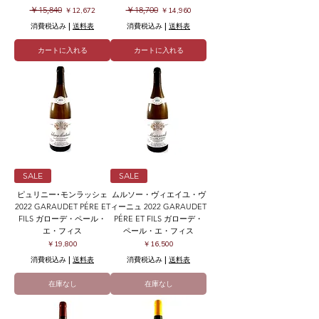
通常価格
セール価格
通常価格
セール価格
￥15,840
￥18,700
￥12,672
￥14,960
消費税込み
|
送料表
消費税込み
|
送料表
カートに入れる
カートに入れる
SALE
SALE
ピュリニー･モンラッシェ
ムルソー・ヴィエイユ・ヴ
2022 GARAUDET PÉRE ET
ィーニュ 2022 GARAUDET
FILS ガローデ・ペール・
PÉRE ET FILS ガローデ・
エ・フィス
ペール・エ・フィス
価格
価格
￥19,800
￥16,500
消費税込み
|
送料表
消費税込み
|
送料表
在庫なし
在庫なし