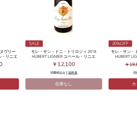
SALE
20%OFF
ュヌヴリー
モレ・サン・ドニ・トリロジィ 2018
モレ・サン・ド
ベール・リニエ
HUBERT LIGNIER ユベール・リニエ
HUBERT L
価格
価格
通常
0
￥12,100
￥19,
消費税込み
|
送料表
消
在庫なし
カ