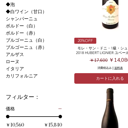
◆泡
◆白ワイン（甘口）
シャンパーニュ
ボルドー（白）
ボルドー（赤）
ブルゴーニュ（白）
20%OFF
ブルゴーニュ（赤）
モレ・サン・ドニ・1級・シ
2018 HUBERT LIGNIER ユ
アルザス
通常価格
セール
￥14,08
￥17,600
ローヌ
イタリア
消費税込み
|
送料表
カリフォルニア
カートに入れる
フィルター：
価格
￥10,560
￥15,840