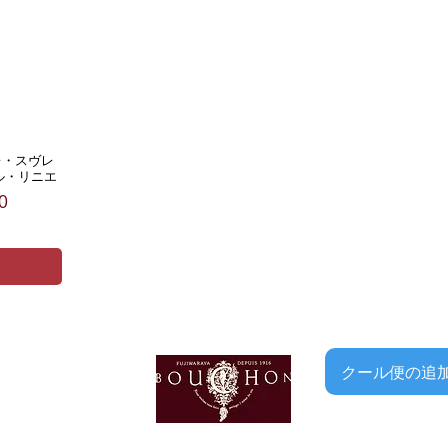
レ・スヴレ
ベール・リニエ
価格
0
クール便の追加はこち