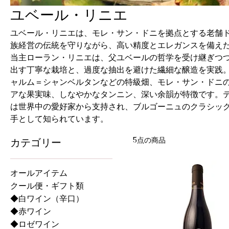
ユベール・リニエ
ユベール・リニエは、モレ・サン・ドニを拠点とする老舗ド
族経営の伝統を守りながら、高い精度とエレガンスを備え
当主ローラン・リニエは、父ユベールの哲学を受け継ぎつ
出す丁寧な栽培と、過度な抽出を避けた繊細な醸造を実践
ャルム＝シャンベルタンなどの特級畑、モレ・サン・ドニ
アな果実味、しなやかなタンニン、深い余韻が特徴です。
は世界中の愛好家から支持され、ブルゴーニュのクラシッ
手として知られています。
5点の商品
カテゴリー
オールアイテム
クール便・ギフト類
◆白ワイン（辛口）
◆赤ワイン
◆ロゼワイン