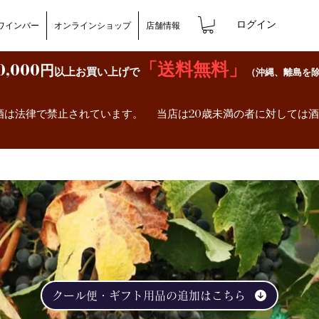
ログイン
ワインバー
オンラインショップ
店舗情報
「送料無料」
0,000円
以上お買い上げで
（沖縄、離島を
）
酒は法律で禁止されています。 当店は20歳未満の者に対しては
クール便・ギフト用品の追加はこちら