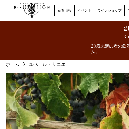
新着情報
イベント
ワインショップ
2
く
20歳未満の者の飲
ん。
ホーム
ユベール・リニエ