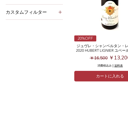
カスタムフィルター
◆赤ワイン
20%OFF
ジュヴレ・シャンベルタン・
2020 HUBERT LIGNIER ユ
通常価格
セール
￥13,20
￥16,500
消費税込み
|
送料表
カートに入れる