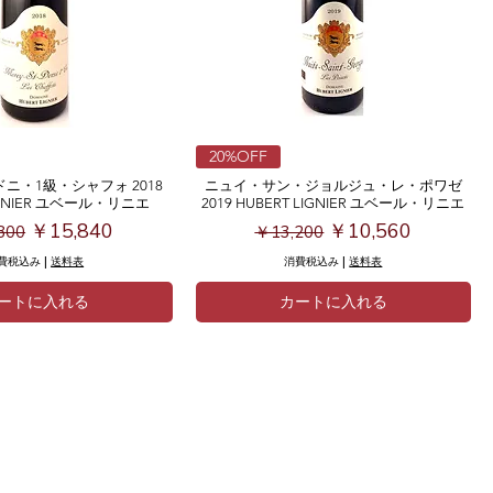
20%OFF
ニ・1級・シャフォ 2018
ニュイ・サン・ジョルジュ・レ・ポワゼ
IGNIER ユベール・リニエ
2019 HUBERT LIGNIER ユベール・リニエ
価格
セール価格
通常価格
セール価格
￥15,840
￥10,560
800
￥13,200
費税込み
|
送料表
消費税込み
|
送料表
ートに入れる
カートに入れる