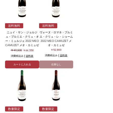
送料無料
送料無料
ニュイ・サン・ジョルジ
ヴォーヌ・ロマネ・プルミ
ュ・プルミエ・クリュ・オ
エ・クリュ・レ・ショーム
ー・ミュルジェ 2022 MEO
2022 MEO CAMUZET メ
CAMUZET メオ・カミュゼ
オ・カミュゼ
通常価格
セール価格
価格
￥49,500
￥52,800
￥44,550
消費税込み
|
送料表
消費税込み
|
送料表
カートに入れる
在庫なし
数量限定
数量限定