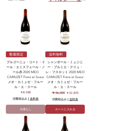
数量限定
送料無料
ブルゴーニュ・コート・ド
シャンボール・ミュジニ
ール・エミスフェール・ノ
ー・プルミエ・クリュ・
ール赤 2020 MEO
レ・フスロット 2020 MEO
CAMUZET Frere et Soeur
CAMUZET Frere et Soeur
メオ・カミュゼ・フルー
メオ・カミュゼ・フルー
ル・エ・スール
ル・エ・スール
価格
通常価格
セール価格
￥8,360
￥36,300
￥32,670
消費税込み
|
送料表
消費税込み
|
送料表
在庫なし
カートに入れる