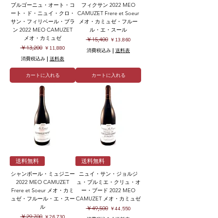
ブルゴーニュ・オート・コ
フィクサン 2022 MEO
ート・ド・ニュイ・クロ・
CAMUZET Frere et Soeur
サン・フィリベール・ブラ
メオ・カミュゼ・フルー
ン 2022 MEO CAMUZET
ル・エ・スール
メオ・カミュゼ
通常価格
セール価格
￥15,400
￥13,860
通常価格
セール価格
￥13,200
￥11,880
消費税込み
|
送料表
消費税込み
|
送料表
カートに入れる
カートに入れる
送料無料
送料無料
シャンボール・ミュジニー
ニュイ・サン・ジョルジ
2022 MEO CAMUZET
ュ・プルミエ・クリュ・オ
Frere et Soeur メオ・カミ
ー・ブード 2022 MEO
ュゼ・フルール・エ・スー
CAMUZET メオ・カミュゼ
ル
通常価格
セール価格
￥49,500
￥44,550
通常価格
セール価格
￥29,700
￥26,730