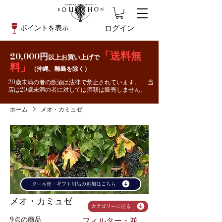
ログイン
ポイントを表示
「送料無
20,000円
以上お買い上げで
料」
（沖縄、離島を除く）
20歳未満の者の飲酒は法律で禁止されています。 当
店は20歳未満の者に対しては酒類は販売しません。
ホーム
メオ・カミュゼ
クール便・ギフト用品の追加はこちら
メオ・カミュゼ
カテゴリーに戻る
9点の商品
フィルター・並び替え