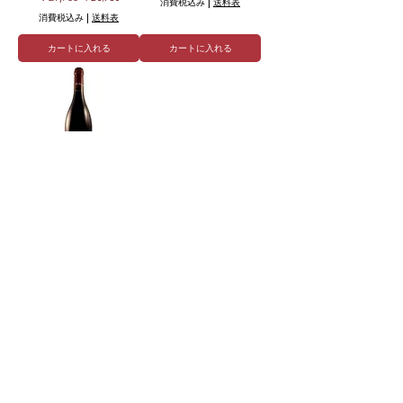
消費税込み
|
送料表
消費税込み
|
送料表
カートに入れる
カートに入れる
数量限定
ニュイ・サン・ジョルジ
ュ・プルミエ・クリュ・オ
ー・ミュルジェ 2022 MEO
CAMUZET メオ・カミュゼ
価格
￥49,500
消費税込み
|
送料表
在庫なし