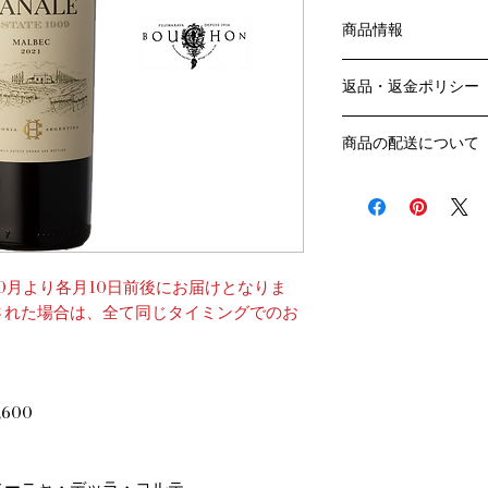
商品情報
こちらのコースは10
返品・返金ポリシー
けのコースです。
各月10日前後のお届
お客様のご都合によ
商品の配送について
販売業者および配送
ては、
送料・配送方法
ご利用ガイドページ
商品の送料・配送方
だき
​¥20,000以上の
商品到着後7日以内
送料無料となります
なります）
0月より各月10日前後にお届けとなりま
​（例）13本ご注文
された場合は、全て同じタイミングでのお
ます
￥20,000ごとに1
でご注文数をご確認
​​配送業者：佐川急便
600
​ワインはコンディシ
の配送をお薦めしてお
クール便発送をご希
品と合わせて
ィーニャ・デッラ・コルテ