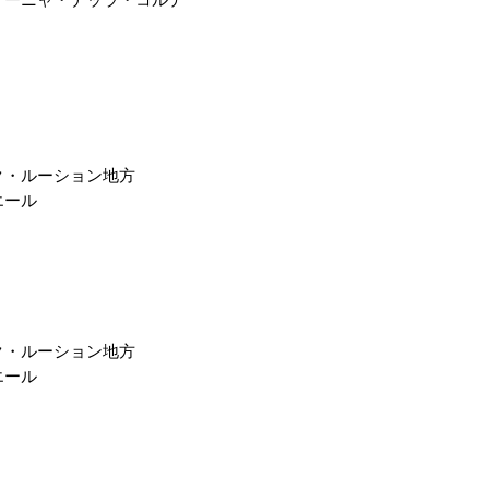
クール便￥330（税
ます
​​上記以外の期間で
漏れを防ぐ為、気温
をお薦めしておりま
クール便をご利用に
劣化等による補償、
ク・ルーション地方
予めご了承ください
高級ワインをご購入
エール
ご利用をお薦めいた
けするためですので
い申し上げます
ク・ルーション地方
エール