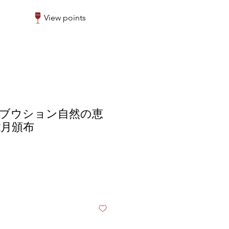
View points
】ブウション自然の恵
2月頒布