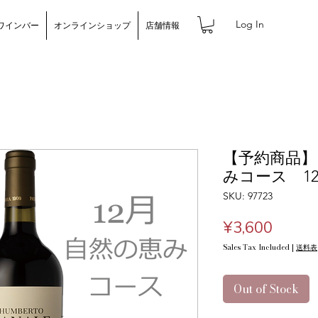
Log In
ワインバー
オンラインショップ
店舗情報
【予約商品
みコース 1
SKU: 97723
Price
¥3,600
Sales Tax Included
|
送料表
Out of Stock