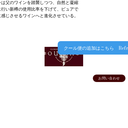
ンは父のワインを踏襲しつつ、自然と凝縮
品と合わせて
に行い新樽の使用比率を下げて、ピュアで
クール便￥330（税
に感じさせるワインへと進化させている。
ます
​​上記以外の期間で
漏れを防ぐ為、気温
をお薦めしておりま
クール便をご利用に
劣化等による補償、
クール便の追加はこちら Refrigera
予めご了承ください
高級ワインをご購入
ご利用をお薦めいた
けするためですので
い申し上げます
お問い合わせ
FFICIAL SNS
オフィシャル
ショップ専用
要
▶ご利用ガイド
▶プライバシーポリシー
▶特定商取引法に基づく表示
©Wine House BOUCHON All Rights Reserved.