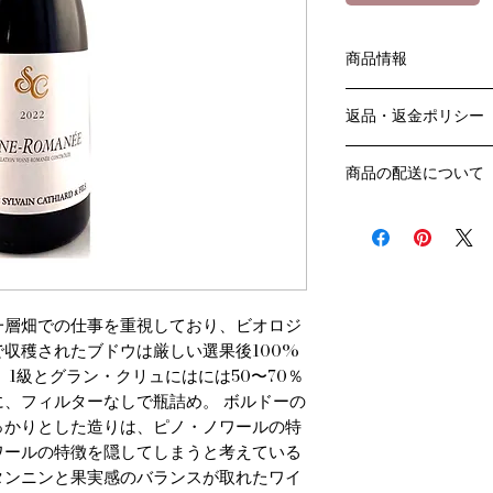
商品情報
色：赤
返品・返金ポリシー
原産国：フランス、
生産者：シルヴァン
お客様のご都合によ
アルコール度数：13
商品の配送について
販売業者および配送
品種：ピノ・ノワール
ては、
送料・配送方法
容量：750ML
ご利用ガイドページ
商品の送料・配送方
輸入元：豊通食料㈱
だき
​¥20,000以上の
商品到着後7日以内
送料無料となります
なります）
一層畑での仕事を重視しており、ビオロジ
​（例）13本ご注文
収穫されたブドウは厳しい選果後100%
ます
1級とグラン・クリュにはには50〜70％
￥20,000ごとに1
でご注文数をご確認
、フィルターなしで瓶詰め。 ボルドーの
​​配送業者：佐川急便
っかりとした造りは、ピノ・ノワールの特
​ワインはコンディシ
ワールの特徴を隠してしまうと考えている
の配送をお薦めしてお
タンニンと果実感のバランスが取れたワイ
クール便発送をご希