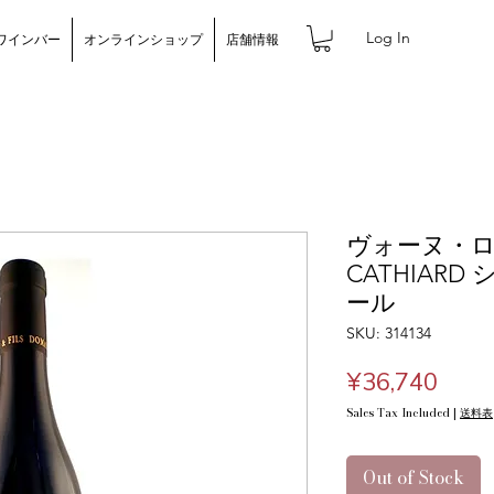
Log In
ワインバー
オンラインショップ
店舗情報
ヴォーヌ・ロマネ
CATHIAR
ール
SKU: 314134
Price
¥36,740
Sales Tax Included
|
送料表
Out of Stock