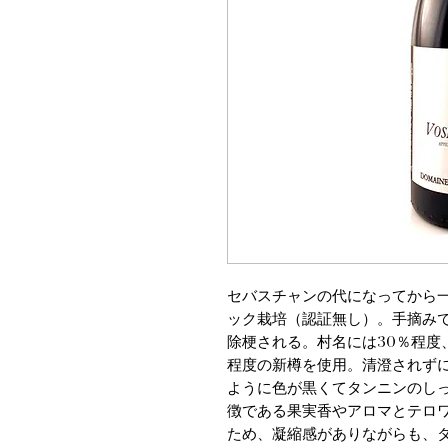
セバスチャンの代になってから
ック栽培（認証無し）。手摘みで
除梗される。村名には30％程度、
程度の新樽を使用。清澄されずに
ように色が黒くてタンニンのし
徴である果実香やアロマとテロ
ため、凝縮感がありながらも、