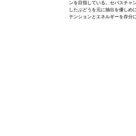
ンを目指している。セバスチャ
したぶどうを元に抽出を優しめ
テンションとエネルギーを存分
​O
▶会社概