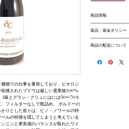
商品情報
色：赤
返品・返金ポリシー
原産国：フランス、
生産者：シルヴァン
お客様のご都合によ
アルコール度数：13.
商品の配送について
販売業者および配送
品種：ピノ・ノワール
ては、
送料・配送方法
容量：750ML
ご利用ガイドページ
商品の送料・配送方
輸入元：豊通食料㈱
だき
​¥20,000以上の
商品到着後7日以内
送料無料となります
なります）
一層畑での仕事を重視しており、ビオロジ
​（例）13本ご注文
収穫されたブドウは厳しい選果後100%
ます
1級とグラン・クリュにはには50〜70％
￥20,000ごとに1
、フィルターなしで瓶詰め。 ボルドーの
でご注文数をご確認
っかりとした造りは、ピノ・ノワールの特
​​配送業者：佐川急便
​ワインはコンディシ
ワールの特徴を隠してしまうと考えている
の配送をお薦めしてお
タンニンと果実感のバランスが取れたワイ
クール便発送をご希