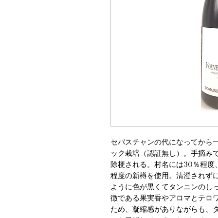
セバスチャンの代になってから
ック栽培（認証無し）。手摘みで
除梗される。村名には30％程度、
程度の新樽を使用。清澄されずに
ように色が黒くてタンニンのし
徴である果実香やアロマとテロ
ため、凝縮感がありながらも、