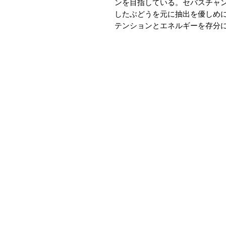
ンを目指している。セバスチャ
したぶどうを元に抽出を優しめ
テンションとエネルギーを存分
​O
▶会社概