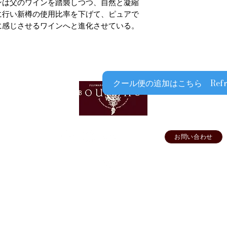
ンは父のワインを踏襲しつつ、自然と凝縮
品と合わせて
に行い新樽の使用比率を下げて、ピュアで
クール便￥330（税
に感じさせるワインへと進化させている。
ます
​​上記以外の期間で
漏れを防ぐ為、気温
をお薦めしておりま
クール便をご利用に
クール便の追加はこちら Refrigera
劣化等による補償、
予めご了承ください
高級ワインをご購入
ご利用をお薦めいた
けするためですので
い申し上げます
お問い合わせ
FFICIAL SNS
オフィシャル
ショップ専用
要
▶ご利用ガイド
▶プライバシーポリシー
▶特定商取引法に基づく表示
©Wine House BOUCHON All Rights Reserved.