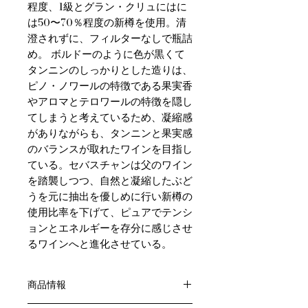
程度、1級とグラン・クリュにはに
は50〜70％程度の新樽を使用。清
澄されずに、フィルターなしで瓶詰
め。 ボルドーのように色が黒くて
タンニンのしっかりとした造りは、
ピノ・ノワールの特徴である果実香
やアロマとテロワールの特徴を隠し
てしまうと考えているため、凝縮感
がありながらも、タンニンと果実感
のバランスが取れたワインを目指し
ている。セバスチャンは父のワイン
を踏襲しつつ、自然と凝縮したぶど
うを元に抽出を優しめに行い新樽の
使用比率を下げて、ピュアでテンシ
ョンとエネルギーを存分に感じさせ
るワインへと進化させている。
商品情報