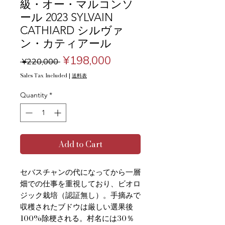
級・オー・マルコンソ
ール 2023 SYLVAIN
CATHIARD シルヴァ
ン・カティアール
Regular
Sale
¥198,000
 ¥220,000 
Price
Price
Sales Tax Included
|
送料表
Quantity
*
Add to Cart
セバスチャンの代になってから一層
畑での仕事を重視しており、ビオロ
ジック栽培（認証無し）。手摘みで
収穫されたブドウは厳しい選果後
100%除梗される。村名には30％