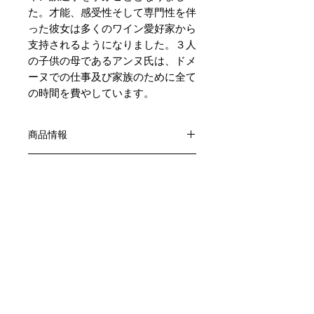
た。才能、感受性そして専門性を伴
った彼女は多くのワイン愛好家から
支持されるようになりました。３人
の子供の母であるアンヌ氏は、ドメ
ーヌでの仕事及び家族のために全て
の時間を費やしています。
商品情報
色：赤
返品・返金ポリシー
原産国：フランス、ブルゴーニュ地方
生産者：アンヌ・グロ
お客様のご都合による返品・交換はお
アルコール度数：14.0%
商品の配送について
受けできません。
品種：ピノ・ノワール100％
販売業者および配送業者の過失による
送料・配送方法
容量：750ML
返品・交換については、
商品の送料・配送方法は下記のとおり
輸入元：㈱飯田
ご利用ガイドページの「返品交換につ
です
いて」を参照いただき
​¥20,000以上のご注文で1個口・1箱
商品到着後7日以内に当店までご連絡
（12本まで） 国内送料無料となりま
クール便の追加はこちら Refrigerated delivery
ください。
す（クール便が必要な方は別途請求と