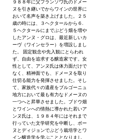
９８８年に父フランソワ氏のドメー
ヌを引き継いでからワインの世界に
おいて名声を築き上げました。２５
歳の時には、３ヘクタールから６.
５ヘクタールにまでぶどう畑を増や
したアンヌ・グロは、最近新しいカ
ーヴ（ワインセラー）を増設しまし
た。 固定観念や先入観にとらわれ
ず、自由を追求する醸造家です。女
性として、アンヌ氏は体力面だけで
なく、精神面でも、ドメーヌを取り
仕切る能力を発揮させました。そし
て、家族代々の遺産をブルゴーニュ
地方において最も有力なドメーヌの
一つへと昇華させました。ブドウ畑
とワインへの情熱に導かれた若いア
ンヌ氏は、１９８４年にはそれまで
行っていた文学研究を中断し、ボー
ヌとディジョンでぶどう栽培学とワ
イン醸造学を学ぶこととなりまし