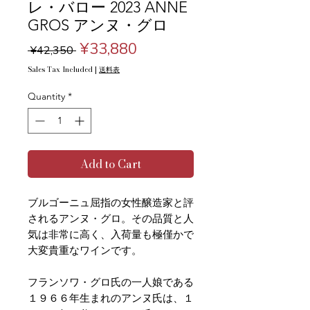
レ・バロー 2023 ANNE
GROS アンヌ・グロ
Regular
Sale
¥33,880
 ¥42,350 
Price
Price
Sales Tax Included
|
送料表
Quantity
*
Add to Cart
ブルゴーニュ屈指の女性醸造家と評
されるアンヌ・グロ。その品質と人
気は非常に高く、入荷量も極僅かで
大変貴重なワインです。
フランソワ・グロ氏の一人娘である
１９６６年生まれのアンヌ氏は、１