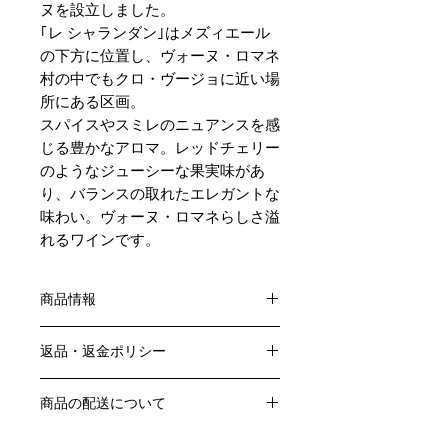
ヌを設立しました。
｢レ シャランダン｣はメズィエール
の下方に位置し、ヴォーヌ・ロマネ
村の中でもクロ・ヴージョに近い場
所にある区画。
スパイスやスミレのニュアンスを感
じる豊かなアロマ。レッドチェリー
のようなジューシーな果実味があ
り、バランスの取れたエレガントな
味わい。ヴォーヌ・ロマネらしさ溢
れるワインです。
商品情報
色：赤
返品・返金ポリシー
原産国：フランス、ブルゴーニュ地方
生産者：アンヌ・フランソワーズ・グ
お客様のご都合による返品・交換はお
ロ
商品の配送について
受けできません。
アルコール度数：15.0% 未満
販売業者および配送業者の過失による
送料・配送方法
品種：ピノ・ノワール100％