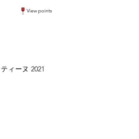
View points
ィーヌ 2021
r
Sale
6
Price