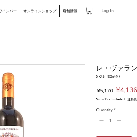
Log In
ワインバー
オンラインショップ
店舗情報
レ・ヴァランテ
SKU: 305640
Regula
¥4,13
 ¥5,170 
Price
Sales Tax Included
|
送料表
Quantity
*