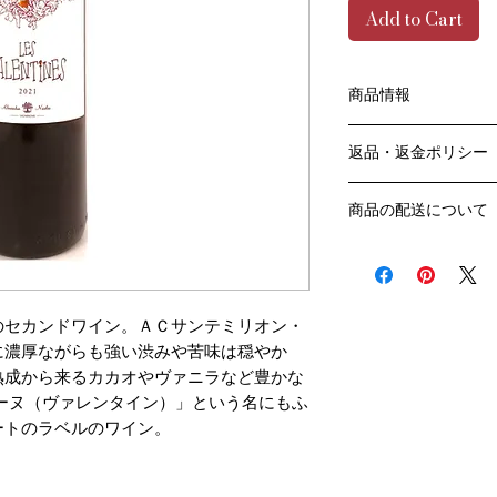
Add to Cart
商品情報
色：赤
返品・返金ポリシー
原産国：フランス、
アペラシオン：AOP
お客様のご都合によ
生産者名：シャトー･
商品の配送について
販売業者および配送
アルコール度数：14
ては、
送料・配送方法
品種：メルロ90％ カ
ご利用ガイドページ
商品の送料・配送方
容量：750ML
だき
​¥20,000以上の
輸入元：豊通食料㈱
商品到着後7日以内
送料無料となります
のセカンドワイン。ＡＣサンテミリオン・
なります）
に濃厚ながらも強い渋みや苦味は穏やか
​（例）13本ご注文
熟成から来るカカオやヴァニラなど豊かな
ます
ーヌ（ヴァレンタイン）」という名にもふ
￥20,000ごとに1
ートのラベルのワイン。
でご注文数をご確認
​​配送業者：佐川急便
​ワインはコンディシ