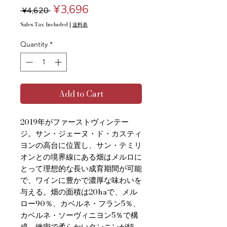
Regular
Sale
¥3,696
 ¥4,620 
Price
Price
Sales Tax Included
|
送料表
Quantity
*
Add to Cart
2019年がファーストヴィンテー
ジ。サン・ジェーヌ・ド・カスティ
ヨンの高台に位置し、サン・テミリ
オンとの境界線にある畑はメルロに
とって理想的な長い成育期間が可能
で、ワインに豊かで濃厚な味わいを
与える。畑の面積は20haで、メル
ロー90％、カベルネ・フラン5％、
カベルネ・ソーヴィニヨン5％で構
成。緻密で柔らかいタンニンが特