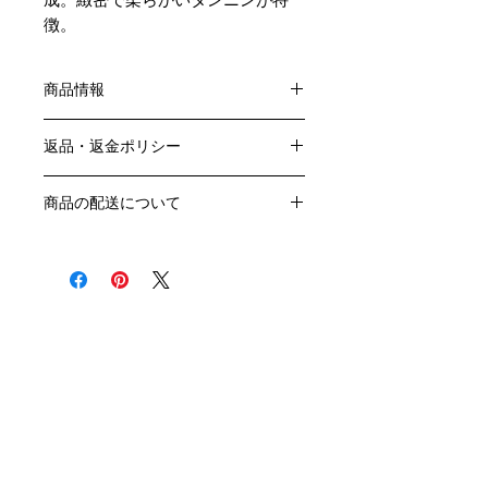
徴。
商品情報
色：赤
返品・返金ポリシー
原産国：フランス、ボルドー地方
カスティヨン・コート・ド・ボルドー
お客様のご都合による返品・交換はお
生産者名：ファミーユ ミジャヴィル
商品の配送について
受けできません。
格付け：
販売業者および配送業者の過失による
送料・配送方法
アルコール度数：14.5％
返品・交換については、
商品の送料・配送方法は下記のとおり
品種：メルロー90％、カベルネ・フ
ご利用ガイドページの「返品交換につ
です
ラン5％、カベルネ・ソーヴィニヨン
いて」を参照いただき
​¥20,000以上のご注文で1個口・1箱
5％
商品到着後7日以内に当店までご連絡
（12本まで） 国内送料無料となりま
容量：750ML
クール便の追加はこちら Refrigerated delivery
ください。
す（クール便が必要な方は別途請求と
輸入元：㈱ラック・コーポレーション
なります）
​（例）13本ご注文の場合は1本分別途
送料が発生いたします
￥20,000ごとに1個口（12本）が送料
無料となりますのでご注文数をご確認