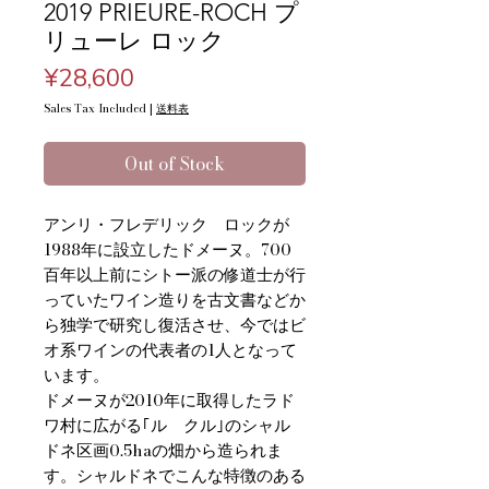
2019 PRIEURE-ROCH プ
リューレ ロック
Price
¥28,600
Sales Tax Included
|
送料表
Out of Stock
アンリ・フレデリック ロックが
1988年に設立したドメーヌ。700
百年以上前にシトー派の修道士が行
っていたワイン造りを古文書などか
ら独学で研究し復活させ、今ではビ
オ系ワインの代表者の1人となって
います。
ドメーヌが2010年に取得したラド
ワ村に広がる｢ル クル｣のシャル
ドネ区画0.5haの畑から造られま
す。シャルドネでこんな特徴のある