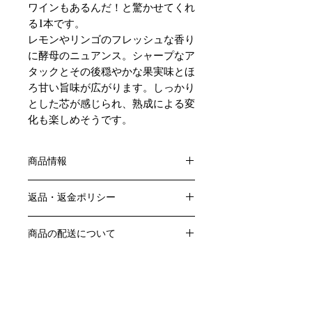
ワインもあるんだ！と驚かせてくれ
る1本です。
レモンやリンゴのフレッシュな香り
に酵母のニュアンス。シャープなア
タックとその後穏やかな果実味とほ
ろ甘い旨味が広がります。しっかり
とした芯が感じられ、熟成による変
化も楽しめそうです。
商品情報
色：白
返品・返金ポリシー
原産国：フランス、ブルゴーニュ地方
生産者：ドメーヌ プリューレ ロック
お客様のご都合による返品・交換はお
アルコール度数：15％
商品の配送について
受けできません。
品種：シャルドネ100％
販売業者および配送業者の過失による
送料・配送方法
容量：750ML
返品・交換については、
商品の送料・配送方法は下記のとおり
輸入元：㈱ファインズ
ご利用ガイドページの「返品交換につ
です
いて」を参照いただき
​¥20,000以上のご注文で1個口・1箱
商品到着後7日以内に当店までご連絡