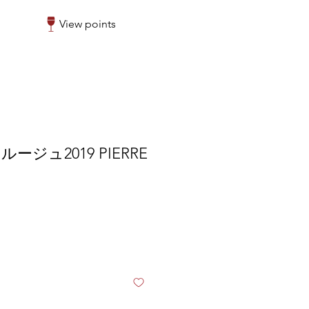
View points
ジュ2019 PIERRE
r
Sale
0
Price