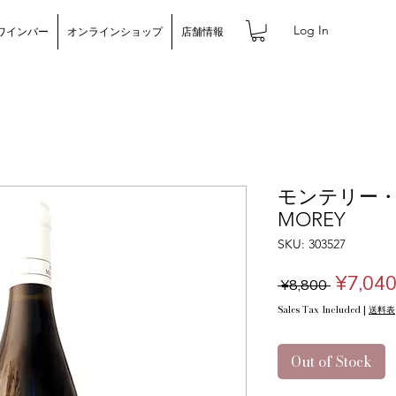
Log In
ワインバー
オンラインショップ
店舗情報
モンテリー・ルー
MOREY
SKU: 303527
Regula
¥7,04
 ¥8,800 
Price
Sales Tax Included
|
送料表
Out of Stock