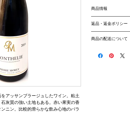
商品情報
色：赤
返品・返金ポリシー
原産国：フランス、
生産者：ピエール・
お客様のご都合によ
生産地区：モンテリ
商品の配送について
販売業者および配送
格付け：ヴィラージ
ては、
送料・配送方法
アルコール度数：14
ご利用ガイドページ
商品の送料・配送方
品種：ピノ・ノワール
だき
​¥20,000以上の
容量：750ML
商品到着後7日以内
送料無料となります
​​​​​​​輸入元：㈱ラ
なります）
​（例）13本ご注文
ます
￥20,000ごとに1
画をアッサンブラージュしたワイン。粘土
でご注文数をご確認
く石灰質の強い土地もある。赤い果実の香
​​配送業者：佐川急便
タンニン。比較的滑らかな飲み心地のバラ
​ワインはコンディシ
の配送をお薦めしてお
クール便発送をご希
品と合わせて