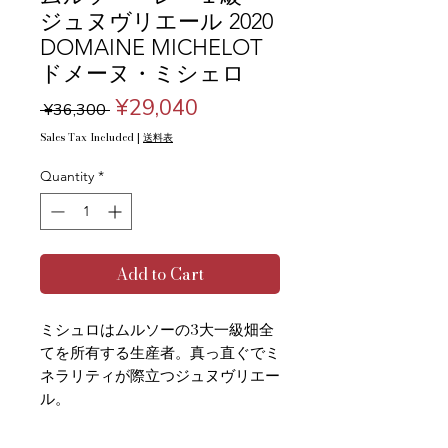
ジュヌヴリエール 2020
DOMAINE MICHELOT
ドメーヌ・ミシェロ
Regular
Sale
¥29,040
 ¥36,300 
Price
Price
Sales Tax Included
|
送料表
Quantity
*
Add to Cart
ミシュロはムルソーの3大一級畑全
てを所有する生産者。真っ直ぐでミ
ネラリティが際立つジュヌヴリエー
ル。