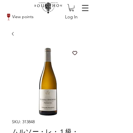
Log In
View points
SKU: 313848
ムルソー・レ・１級・