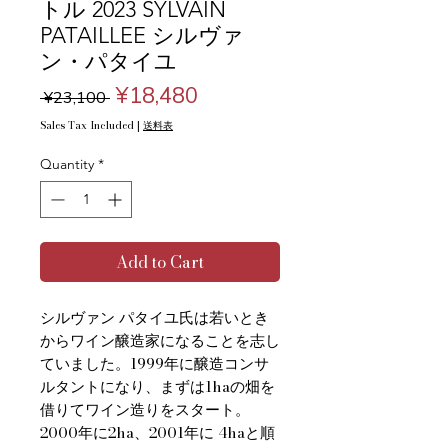
トル 2023 SYLVAIN
PATAILLEE シルヴァ
ン・パタイユ
Regular
Sale
¥18,480
 ¥23,100 
Price
Price
Sales Tax Included
|
送料表
Quantity
*
Add to Cart
シルヴァン パタイユ氏は若いとき
からワイン醸造家になることを志し
ていました。1999年に醸造コンサ
ルタントになり、まずは1haの畑を
借りてワイン造りをスタート。
2000年に2ha、2001年に 4haと順