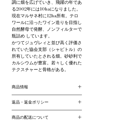
調に畑を広げていき、飛躍の年であ
る2002年には10haになりました。
現在マルサネ村に12ha所有。テロ
ワールに沿ったワイン造りを目指し
自然酵母で発酵、ノンフィルターで
瓶詰め しています。
かつてジュヴレィと並び高く評価さ
れていた協会支部（シャピトル）の
所有していたとされる畑。砂砂利で
カルシウムが豊富。若々しく優れた
テクスチャーと骨格がある。
商品情報
色：赤
返品・返金ポリシー
原産国：フランス、ブルゴーニュ地方
生産者：シルヴァン・パタイユ
お客様のご都合による返品・交換はお
アルコール度数：％
商品の配送について
受けできません。
品種：ピノ・ノワール100％
販売業者および配送業者の過失による
送料・配送方法
容量：750ML