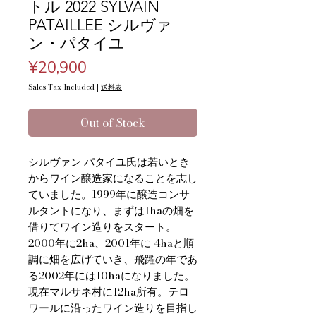
トル 2022 SYLVAIN
PATAILLEE シルヴァ
ン・パタイユ
Price
¥20,900
Sales Tax Included
|
送料表
Out of Stock
シルヴァン パタイユ氏は若いとき
からワイン醸造家になることを志し
ていました。1999年に醸造コンサ
ルタントになり、まずは1haの畑を
借りてワイン造りをスタート。
2000年に2ha、2001年に 4haと順
調に畑を広げていき、飛躍の年であ
る2002年には10haになりました。
現在マルサネ村に12ha所有。テロ
ワールに沿ったワイン造りを目指し