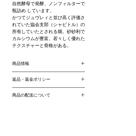
自然酵母で発酵、ノンフィルターで
瓶詰め しています。
かつてジュヴレィと並び高く評価さ
れていた協会支部（シャピトル）の
所有していたとされる畑。砂砂利で
カルシウムが豊富。若々しく優れた
テクスチャーと骨格がある。
商品情報
色：赤
返品・返金ポリシー
原産国：フランス、ブルゴーニュ地方
生産者：シルヴァン・パタイユ
お客様のご都合による返品・交換はお
アルコール度数：％
商品の配送について
受けできません。
品種：ピノ・ノワール100％
販売業者および配送業者の過失による
送料・配送方法
容量：750ML
返品・交換については、
商品の送料・配送方法は下記のとおり
輸入元：大榮産業㈱
ご利用ガイドページの「返品交換につ
です
いて」を参照いただき
​¥20,000以上のご注文で1個口・1箱
商品到着後7日以内に当店までご連絡
（12本まで） 国内送料無料となりま
クール便の追加はこちら Refrigerated delivery
ください。